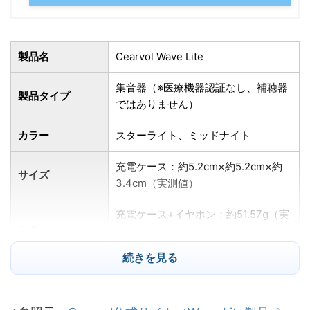
製品名
Cearvol Wave Lite
集音器（※医療機器認証なし、補聴器
製品タイプ
ではありません）
カラー
スターライト、ミッドナイト
充電ケース：約5.2cm×約5.2cm×約
サイズ
3.4cm（実測値）
充電ケース+イヤホン：約51.57g（実
重量
測値）
イヤホン単体：約4.07g（実測値）
続きを見る
NeuroFlow AI 2.0（次世代DNNベー
音響処理技術
ス）