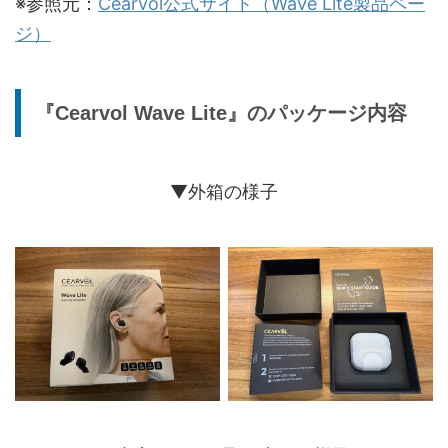
※参照元：
Cearvol公式サイト（Wave Lite製品ペー
AIノイズ低減、風切り音抑制、フィー
ジ）
主なAI機能
ドバックキャンセル、自己音声抑制、
クリアスピーチ強調
『Cearvol Wave Lite』のパッケージ内容
最大音響利得
40dB
フィッティング方
NAL-NL2
式
▼外箱の様子
24チャンネル音声処理 / 24チャンネ
チャンネル数
ルWDRC
マイク
デュアルマイク設計
高精度BAドライバー（Knowles社製
ドライバー
バランスド・アーマチュアスピーカ
ー）
屋内モード / 屋外モード / レストラン