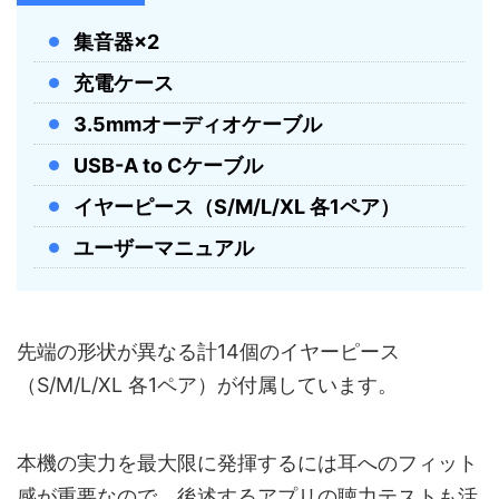
連続使用時間
本体のみ最長6.5時間
集音器×2
総使用時間
充電ケース併用で最長22時間
充電ケース
急速充電
15分充電で約3時間使用可能
3.5mmオーディオケーブル
防水防塵
日常使用に対応する防水防塵性能
USB-A to Cケーブル
本製品は補聴器ではなく、難聴の診
イヤーピース（S/M/L/XL 各1ペア）
注意事項
断・治療・予防を目的とした医療機器
ユーザーマニュアル
ではありません
先端の形状が異なる計14個のイヤーピース
（S/M/L/XL 各1ペア）が付属しています。
本機の実力を最大限に発揮するには耳へのフィット
感が重要なので、後述するアプリの聴力テストも活