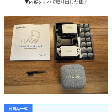
モード
▼内容をすべて取り出した様子
モード / 会話モード
専用アプリ対応、約10分で個人設
アプリ連携
定、音量・音質・左右バランス・シー
ンモード調整対応
Bluetooth
対応
オーディオストリーミング、通話対
Bluetooth機能
応、2台同時接続、低遅延オーディオ
iPhone / Android対応、98％以上の
互換性
Bluetooth機器と互換
有線接続
AUX-IN対応
テレビ、オーディオ機器、機内エンタ
AUX-IN用途
メ、ジム機器など
付属品一式