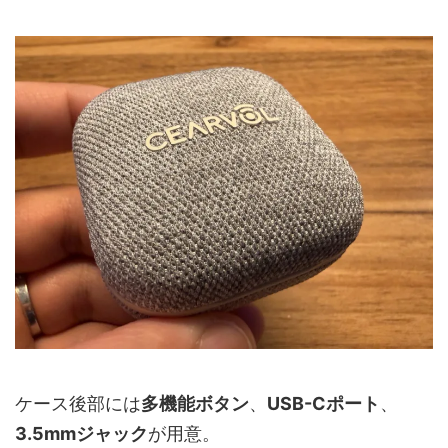
ケース後部には
多機能ボタン
、
USB-Cポート
、
3.5mmジャック
が用意。