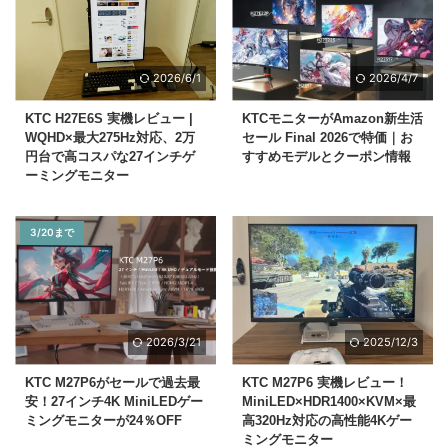
2026/6/1
2026/4/7
KTC H27E6S 実機レビュー |
KTCモニターがAmazon新生活
WQHD×最大275Hz対応、2万
セール Final 2026で特価｜お
円台で高コスパな27インチゲ
すすめモデルとクーポン情報
ーミングモニター
3/20まで
2026/3/21
2025/12/3
KTC M27P6がセールで過去最
KTC M27P6 実機レビュー！
安！27インチ4K MiniLEDゲー
MiniLED×HDR1400×KVM×最
ミングモニターが24％OFF
高320Hz対応の高性能4Kゲー
ミングモニター