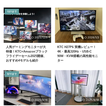
12/1まで
2025/12/5
2026/1/3
人気ゲーミングモニターが大
KTC H27P6 実機レビュー！
特価！KTC×Amazonブラック
4K・最高320Hz・USB-C
フライデーセール2025開催、
90W・KVM搭載の高性能モニ
おすすめ4モデルも紹介
ター
9/11まで
2025/9/16
2025/8/18