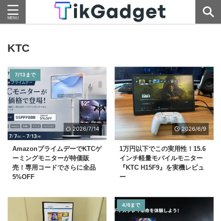
KTC
7/13まで
2026/7/14
2026/6/9
AmazonプライムデーでKTCゲ
1万円以下でこの実用性！15.6
ーミングモニターが特価販
インチ軽量モバイルモニター
売！専用コードでさらに全品
『KTC H15F9』を実機レビュ
5%OFF
ー
4/6まで