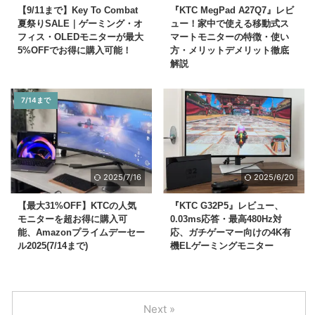
【9/11まで】Key To Combat
『KTC MegPad A27Q7』レビ
夏祭りSALE｜ゲーミング・オ
ュー！家中で使える移動式ス
フィス・OLEDモニターが最大
マートモニターの特徴・使い
5%OFFでお得に購入可能！
方・メリットデメリット徹底
解説
7/14まで
2025/7/16
2025/6/20
【最大31%OFF】KTCの人気
『KTC G32P5』レビュー、
モニターを超お得に購入可
0.03ms応答・最高480Hz対
能、Amazonプライムデーセー
応、ガチゲーマー向けの4K有
ル2025(7/14まで)
機ELゲーミングモニター
Next »