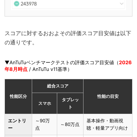
スコアに対するおおよその評価スコア目安値は以下
の通りです。
▼AnTuTuベンチマークテストの評価スコア目安値（
2026
年8月時点
/ AnTuTu v11基準）
総合スコア
性能区分
性能の目安
タブレッ
スマホ
ト
エントリ
～90万
基本操作・動画視
～80万点
ー
点
聴・軽量アプリ向け