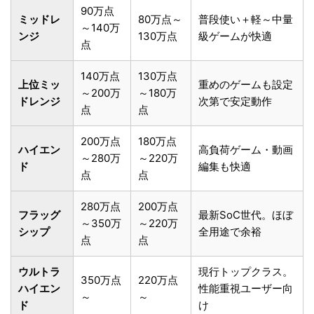
90万点
ミッドレ
80万点～
普段使い＋軽～中量
～140万
ンジ
130万点
級ゲームが快適
点
140万点
130万点
上位ミッ
重めのゲームも設定
～200万
～180万
ドレンジ
次第で安定動作
点
点
200万点
180万点
ハイエン
高負荷ゲーム・動画
～280万
～220万
ド
編集も快適
点
点
280万点
200万点
フラッグ
最新SoC世代。ほぼ
～350万
～220万
シップ
全用途で余裕
点
点
ウルトラ
現行トップクラス。
350万点
220万点
ハイエン
性能重視ユーザー向
～
～
ド
け