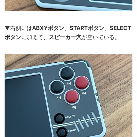
▼右側には
ABXYボタン
、
STARTボタン
、
SELECT
ボタン
に加えて、
スピーカー穴
が空いている。