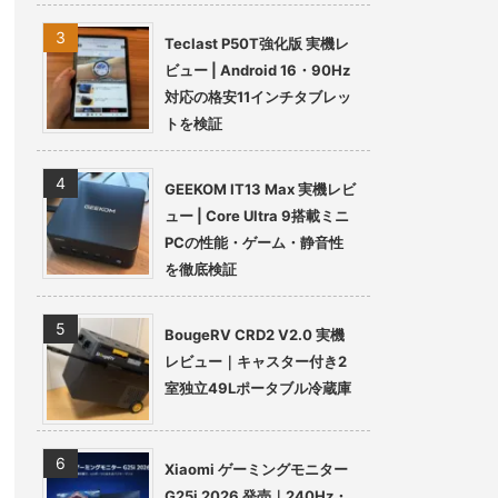
Teclast P50T強化版 実機レ
ビュー | Android 16・90Hz
対応の格安11インチタブレッ
トを検証
GEEKOM IT13 Max 実機レビ
ュー | Core Ultra 9搭載ミニ
PCの性能・ゲーム・静音性
を徹底検証
BougeRV CRD2 V2.0 実機
レビュー｜キャスター付き2
室独立49Lポータブル冷蔵庫
Xiaomi ゲーミングモニター
G25i 2026 発売｜240Hz・