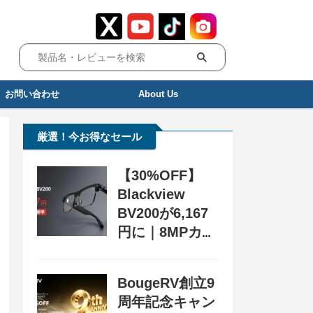
お問い合わせ
About Us
厳選！今お得なセール
【30%OFF】
Blackview
BV200が6,167
円に｜8MPカメ
ラ搭載スマート
グラス用クーポ
BougeRV創立9
ン配布中
周年記念キャン