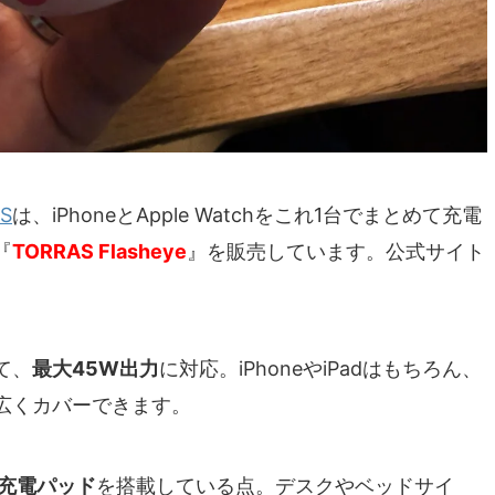
S
は、iPhoneとApple Watchをこれ1台でまとめて充電
『
TORRAS Flasheye
』を販売しています。公式サイト
て、
最大45W出力
に対応。iPhoneやiPadはもちろん、
で幅広くカバーできます。
磁気充電パッド
を搭載している点。デスクやベッドサイ