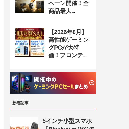
ペーン開催！全
商品最大
70%OFF＆豪華
購入特典、8月
【2026年8月】
31日まで
高性能ゲーミン
グPCが大特
価！フロンティ
ア『半期決算
SALE 奥義』開
催、セール情報
まとめ
新着記事
5インチ小型スマホ