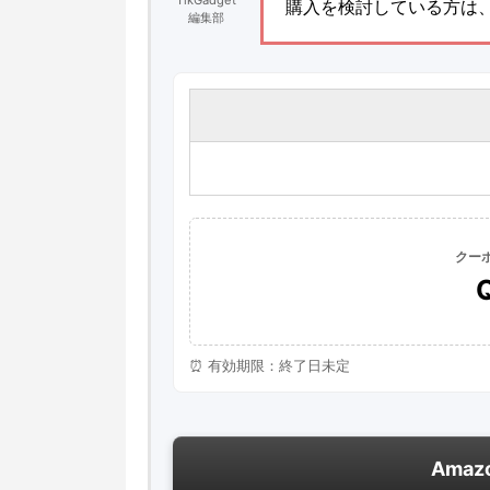
TikGadget
購入を検討している方は
編集部
クー
⏰ 有効期限：終了日未定
Ama