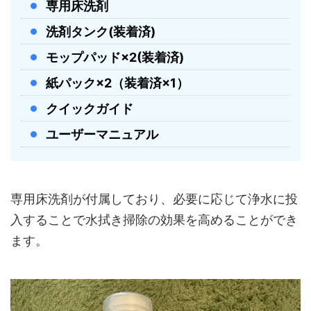
専用床洗剤
対応音声アシスタ
Alexa / Siri / Google Home
洗剤タンク(装着済)
ント
モップパッド×2(装着済)
25,000Pa強力吸引、伸縮式サイドブ
紙パック×2（装着済×1）
ラシ＆モップ、自動ゴミ収集、モッ
主な特徴
クイックガイド
プ自動洗浄、温風乾燥、自動給水、
障害物回避、音声・アプリ操作
ユーザーマニュアル
専用床洗剤が付属しており、必要に応じて浄水に投
入することで水拭き掃除の効果を高めることができ
ます。