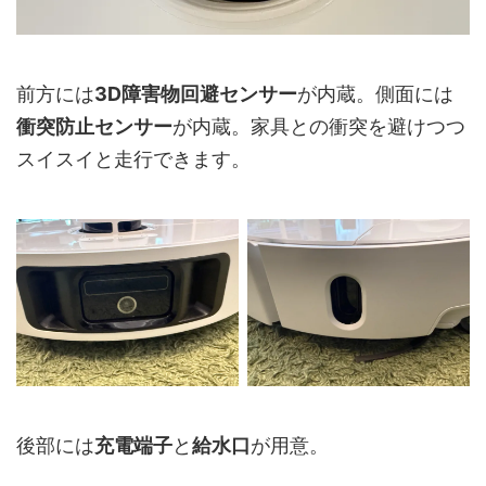
前方には
3D障害物回避センサー
が内蔵。側面には
衝突防止センサー
が内蔵。家具との衝突を避けつつ
スイスイと走行できます。
後部には
充電端子
と
給水口
が用意。