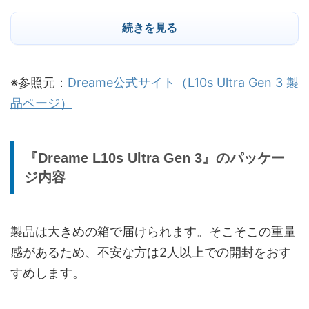
ロボット掃除機重
約3.89 kg
続きを見る
量
ベースステーショ
約8.86 kg
ン重量
※参照元：
Dreame公式サイト（L10s Ultra Gen 3 製
品ページ）
最大吸引力
25,000 Pa
吸引力調整
5段階
『Dreame L10s Ultra Gen 3』のパッケー
水拭き機能
対応
ジ内容
伸縮式サイドブラ
対応
シ
製品は大きめの箱で届けられます。そこそこの重量
感があるため、不安な方は2人以上での開封をおす
伸縮式モップ
対応（MopExtend RoboSwing）
すめします。
モップリフトアッ
対応
プ