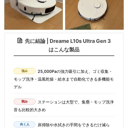
先に結論 | Dreame L10s Ultra Gen 3
はこんな製品
強み
25,000Paの強力吸引に加え、ゴミ収集・
モップ洗浄・温風乾燥・給水まで自動化できる多機能モ
デル
弱み
ステーションは大型で、集塵・モップ洗浄
音も比較的大きめ
向く人
床掃除や水拭きの手間をできるだけ減ら