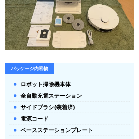
障害物回避
対応（3DAdaptテクノロジー）
対応 / 回避・吸引ブースト・集中掃
カーペット対応
除・モップリフトアップ
バッテリー容量
5,200 mAh
オフピーク充電
対応
パッケージ内容物
ダストバッグ容量
3.2 L
ロボット掃除機本体
ダストボックス容
250 ml
全自動充電ステーション
量
サイドブラシ(装着済)
清水タンク容量
4.5 L
電源コード
汚水タンク容量
4.0 L
ベースステーションプレート
操作方法
アプリ / 音声コントロール