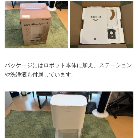
モップリフトアッ
10.5 mm
プ高さ
自動ゴミ収集
対応 / 最大75日分
モップ自動洗浄
対応
モップ温風乾燥
対応
パッケージにはロボット本体に加え、ステーション
自動給水
対応
や洗浄液も付属しています。
自動排水
非対応
洗剤自動投入
対応
ウォッシュボード
対応（AceClean DryBoard）
自動洗浄
ナビゲーション
Smart Pathfinder