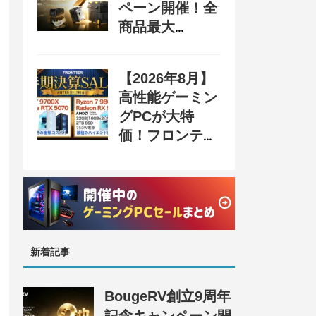
ペーン開催！全
商品最大
70%OFF＆豪華
購入特典、8月
【2026年8月】
31日まで
高性能ゲーミン
グPCが大特
価！フロンティ
ア『半期決算
SALE』開催、
セール情報まと
め
新着記事
BougeRV創立9周年