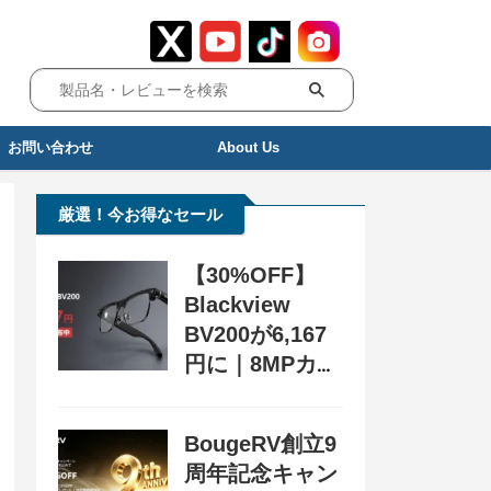
お問い合わせ
About Us
厳選！今お得なセール
【30%OFF】
Blackview
BV200が6,167
円に｜8MPカメ
ラ搭載スマート
グラス用クーポ
BougeRV創立9
ン配布中
周年記念キャン