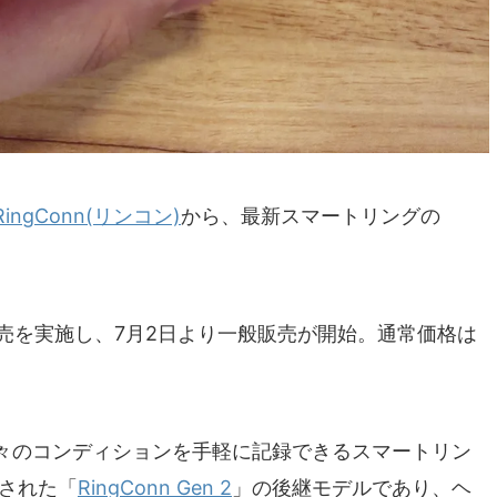
RingConn(リンコン)
から、最新スマートリングの
約販売を実施し、7月2日より一般販売が開始。通常価格は
々のコンディションを手軽に記録できるスマートリン
売された「
RingConn Gen 2
」の後継モデルであり、ヘ