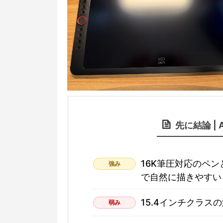
先に結論 | A
16K筆圧対応のペ
強み
で自然に描きやすい
15.4インチクラ
弱み