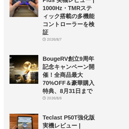
Plus 実機レビュー |
1000Hz・TMRステ
ィック搭載の多機能
コントローラーを検
証
2026/8/7
BougeRV創立9周年
記念キャンペーン開
催！全商品最大
70%OFF＆豪華購入
特典、8月31日まで
2026/8/6
Teclast P50T強化版
実機レビュー |