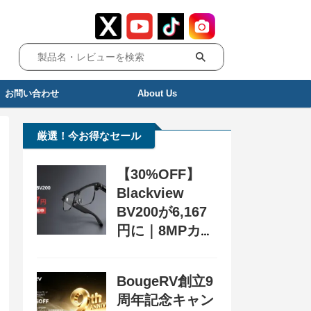
お問い合わせ
About Us
厳選！今お得なセール
【30%OFF】
Blackview
BV200が6,167
円に｜8MPカメ
ラ搭載スマート
グラス用クーポ
BougeRV創立9
ン配布中
周年記念キャン