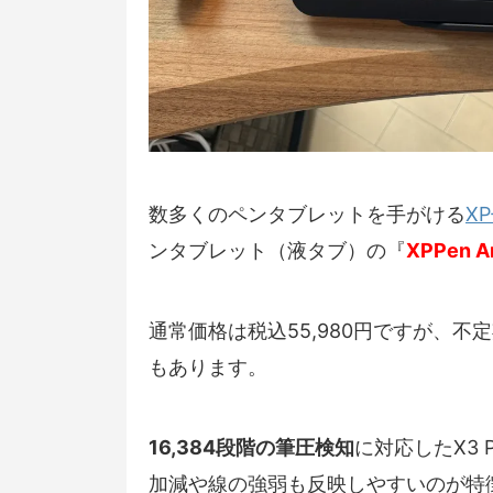
数多くのペンタブレットを手がける
XP
ンタブレット（液タブ）の『
XPPen Ar
通常価格は税込55,980円ですが、
もあります。
16,384段階の筆圧検知
に対応したX3
加減や線の強弱も反映しやすいのが特