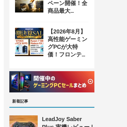
ペーン開催！全
商品最大
70%OFF＆豪華
購入特典、8月
【2026年8月】
31日まで
高性能ゲーミン
グPCが大特
価！フロンティ
ア『半期決算
SALE』開催、
セール情報まと
め
新着記事
LeadJoy Saber