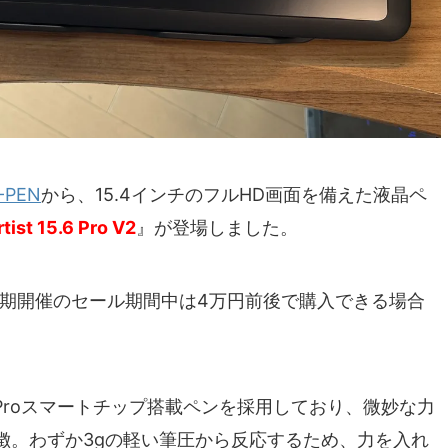
-PEN
から、15.4インチのフルHD画面を備えた液晶ペ
tist 15.6 Pro V2
』が登場しました。
不定期開催のセール期間中は4万円前後で購入できる場合
 Proスマートチップ搭載ペンを採用しており、微妙な力
徴。わずか3gの軽い筆圧から反応するため、力を入れ