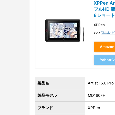
XPPen A
フルHD 
8ショー
XPPen
>>>
商品レビ
Amazo
Yaho
製品名
Artist 15.6
製品モデル
MD160FH
ブランド
XPPen