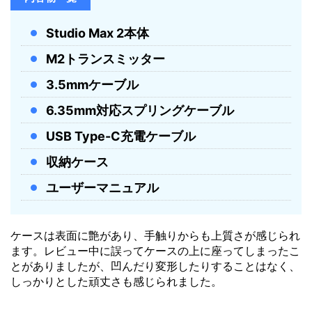
ヘッドホン：約2.5時間 / トランスミッ
充電時間
ター：約2時間
Studio Max 2本体
音声入力
3.5mm / USB Type-C
M2トランスミッター
イヤーカップ可
上下左右に約180°回転対応
3.5mmケーブル
動域
6.35mm対応スプリングケーブル
DJ、スタジオモニター、楽器練習、ゲ
USB Type-C充電ケーブル
主な用途
ーム、リモートワーク、日常リスニン
グ
収納ケース
コラボレーショ
ユーザーマニュアル
KSHMR
ン
本体重量
約354g（実測値）
ケースは表面に艶があり、手触りからも上質さが感じられ
ます。レビュー中に誤ってケースの上に座ってしまったこ
とがありましたが、凹んだり変形したりすることはなく、
しっかりとした頑丈さも感じられました。