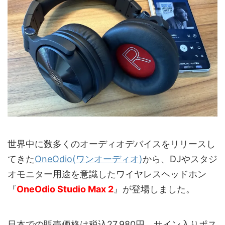
世界中に数多くのオーディオデバイスをリリースし
てきた
OneOdio(ワンオーディオ)
から、DJやスタジ
オモニター用途を意識したワイヤレスヘッドホン
『
OneOdio Studio Max 2
』が登場しました。
日本での販売価格は税込27,980円、サイン入りポス