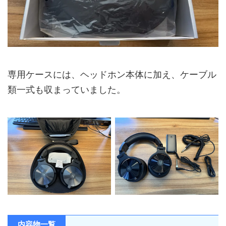
EQ機能
モニター / カスタム）
アプリ対応
OneOdioアプリ対応
EQカスタマイズ、左右音量バランス調
整、ヘッドホン検索、60ms低遅延ゲー
アプリ機能
専用ケースには、ヘッドホン本体に加え、ケーブル
ムモード、音量制限、長時間装着リマ
インダーなど
類一式も収まっていました。
ヘッドホン再生
最大120時間（Bluetoothモード）
時間
超低遅延モード
最大60時間
再生時間
トランスミッタ
最大50時間
ー再生時間
急速充電
5分の充電で最大9時間再生
内容物一覧