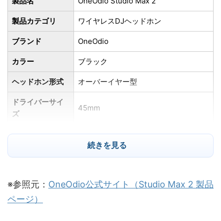
製品名
OneOdio Studio Max 2
製品カテゴリ
ワイヤレスDJヘッドホン
ブランド
OneOdio
カラー
ブラック
ヘッドホン形式
オーバーイヤー型
ドライバーサイ
45mm
ズ
周波数応答
20Hz～40kHz
続きを見る
インピーダンス
34Ω
最大音圧レベル
118dB
※参照元：
OneOdio公式サイト（Studio Max 2 製品
Hi-Res Audio / Hi-Res Audio
ページ）
対応音質
Wireless