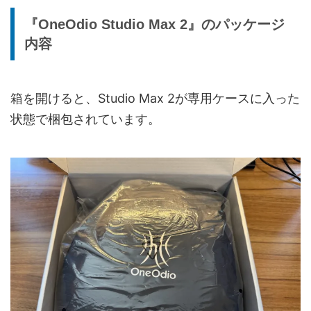
Bluetoothバージ
Bluetooth 6.0
『OneOdio Studio Max 2』のパッケージ
ョン
内容
対応コーデック
SBC / AAC / LDAC
2.4GHzトランスミッター接続 /
箱を開けると、Studio Max 2が専用ケースに入った
接続方式
Bluetooth接続 / 3.5mm有線接続 /
6.35mm有線接続
状態で梱包されています。
9ms超低遅延モード（RapidWill+
低遅延モード
3.0）
ワイヤレス音声
400kbps
伝送品質
通信距離
約10m
デュアルマイクENC通話ノイズキャン
マイク / 通話機能
セリング対応
4種類のEQプリセット（音楽 / 重低音 /