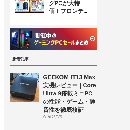
グPCが大特
価！フロンティ
ア『半期決算
SALE』開催、
セール情報まと
め
新着記事
GEEKOM IT13 Max
実機レビュー | Core
Ultra 9搭載ミニPC
の性能・ゲーム・静
音性を徹底検証
2026/8/5