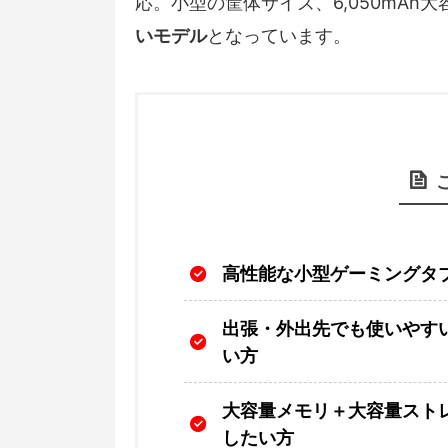
応。小型の筐体サイズ、6,050mAh
いモデル
となっています。
高性能な小型ゲーミングタ
出張・外出先でも使いやす
い方
大容量メモリ＋大容量スト
したい方