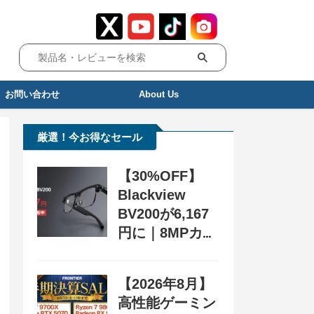
お問い合わせ
About Us
厳選！今お得なセール
【30%OFF】
Blackview
BV200が6,167
円に｜8MPカメ
ラ搭載スマート
グラス用クーポ
【2026年8月】
ン配布中
高性能ゲーミン