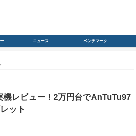
ー
ニュース
ベンチマーク
>
tra 実機レビュー！2万円台でAnTuTu97
ブレット