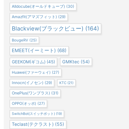
Alldocube(オールドキューブ)
(30)
Amazfit(アマズフィット)
(29)
Blackview(ブラックビュー)
(164)
BougeRV
(25)
EMEET(イーミート)
(68)
GEEKOM(ギコム)
(45)
GMKtec
(54)
Huawei(ファーウェイ)
(27)
Innocn(イノセン)
(29)
KTC
(21)
OnePlus(ワンプラス)
(31)
OPPO(オッポ)
(27)
SwitchBot(スイッチボット)
(19)
Teclast(テクラスト)
(55)