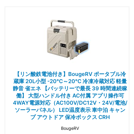
【リン酸鉄電池付き】BougeRV ポータブル冷
蔵庫 20L小型 -20℃～20℃ 冷凍冷蔵対応 軽量
静音 省エネ 【バッテリーで最長 39 時間連続稼
働】 大型ハンドル付き AC付属 アプリ操作可
4WAY電源対応（AC100V/DC12V・24V/電池/
ソーラーパネル） LED温度表示 車中泊 キャン
プ アウトドア 保冷ボックス CRH
BougeRV