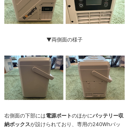
▼両側面の様子
右側面の下部には
電源ポート
のほかに
バッテリー収
納ボックス
が設けられており、専用の240Whバッ