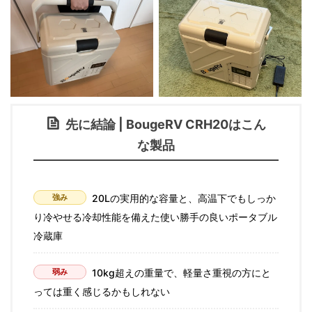
先に結論 | BougeRV CRH20はこん
な製品
強み
20Lの実用的な容量と、高温下でもしっか
り冷やせる冷却性能を備えた使い勝手の良いポータブル
冷蔵庫
弱み
10kg超えの重量で、軽量さ重視の方にと
っては重く感じるかもしれない