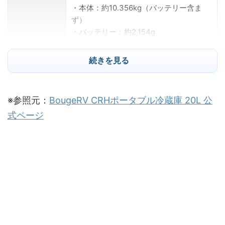
・本体：約10.356kg（バッテリー含ま
ず）
・バッテリー：約2,154g
外部寸法
約480×342×464mm
続きを見る
温度設定範囲
-20～+20℃
※参照元：
定格消費電力
BougeRV CRHポータブル冷蔵庫 20L 公
60W
式ページ
騒音レベル
45dB以下
気候クラス
T / ST / N
冷媒
R600a
DC12V/24V、AC100V～
定格電圧
240V（50Hz/60Hz）