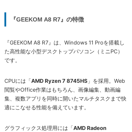
【側面】
・SDカード挿入口
『GEEKOM A8 R7』の特徴
【背面】
インターフ
・DC電源入力
ェース
・USB4 Gen3 Type-C ×1（40Gbps高速転
送対応）
『GEEKOM A8 R7』は、Windows 11 Proを搭載し
・HDMI 2.0 ×2（4K出力対応）
た高性能な小型デスクトップパソコン（ミニPC）
・2.5G RJ45 LANポート
です。
・USB 3.2 Gen2 Type-A ×1
・USB 2.0 Type-A ×1
・USB 3.2 Gen2 Type-C ×1
CPUには「
AMD Ryzen 7 8745HS
」を採用。Web
閲覧やOffice作業はもちろん、画像編集、動画編
2.5G RJ45 LAN（10/100/1000/2500
有線LAN
Mbps、RTL8125BG-CG）
集、複数アプリを同時に開いたマルチタスクまで快
適にこなせる性能を備えています。
M.2 Wi-Fi 6E AW-XB591NF、Bluetooth
無線通信
5.2
グラフィックス処理用には「
AMD Radeon
セキュリテ