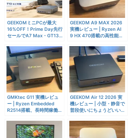
応の高コスパなワイヤレスイ
終了日未定
ヤホン
10%オフ
AI動画生成ツ
DomoAIレビュー | 画像から
86,595円
GEEKOMミニPCが最大
GEEKOM A9 MAX 2026
ール
77,936
16%OFF！Prime Day先行
AI動画生成！使い方・料金プ
実機レビュー | Ryzen AI
円
セールでA7 Max・GT13
9 HX 470搭載の高性能ミ
ラン・割引まとめ
終了日未定
などがお得に
ニPCを実機検証
5%オフ
ボイスレコー
『PLAUD NOTE』レビュ
27,500円
ダー
26,125
ー、文字起こし＆GPT-4o要
円
約機能搭載、超薄型のAIボイ
終了日未定
スレコーダー
5%オフ
ボイスレコー
『PLAUD NotePin』レビュ
27,500円
ダー
26,125
GMKtec G11 実機レビュ
GEEKOM Air 12 2026 実
ー！録音・文字起こし・要約
円
ー | Ryzen Embedded
機レビュー | 小型・静音で
までこれ1台、超小型ウェア
終了日未定
R2514搭載、長時間稼働に
普段使いにちょうどいい実
ラブルAIボイスレコーダー
強い安定志向ミニPC
用派ミニPC
30%オフ
『OpenRock S2』レビュ
9,980円
イヤホン
6,986
ー！超軽量オープンイヤー型
円