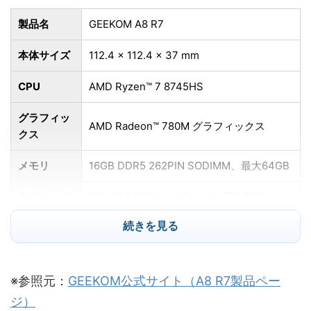
製品名
GEEKOM A8 R7
本体サイズ
112.4 × 112.4 × 37 mm
CPU
AMD Ryzen™ 7 8745HS
グラフィッ
AMD Radeon™ 780M グラフィックス
クス
メモリ
16GB DDR5 262PIN SODIMM、最大64GB
ストレージ
1TB SSD NVMe x4 Gen 4、最大2TB
続きを見る
オーディオ
HDA CODEC
【前面】
・USB 3.2 Gen2 Type-A ×2
※参照元：
GEEKOM公式サイト（A8 R7製品ペー
・3.5mmステレオオーディオジャック
ジ）
・電源ボタン