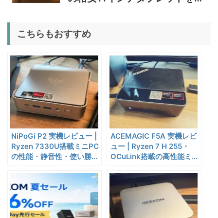
室独立49Lポータブル冷蔵庫
1/22まで
証
5%オフ
こちらもおすすめ
扇風機
BougeRV F02 実機レビュー
8,980円
8,531
| 最大7.5m/s・8Ahバッテリ
円
ー搭載のアウトドア扇風機
1/22まで
5%オフ
ポータブル冷
BougeRV CRX3 実機レビュ
27,183円
蔵庫
25,823
ー | －20℃冷凍対応・バッ
円
テリー駆動もできるポータブ
1/22まで
ル冷蔵庫
NiPoGi P2 実機レビュー |
ACEMAGIC F5A 実機レビ
20%オフ
タブレット
FPD CP10-J1 実機レビュー
19,199円
Ryzen 7330U搭載ミニPC
ュー | Ryzen 7 H 255・
15,504
| 1万円台で買えるAndroid
の性能・静音性・使い勝手
OCuLink搭載の高性能ミ
円
を検証
16搭載10.1インチタブレット
ニPC
終了日未定
25%オフ
イヤホン
『EarFun Air Pro 4』レビュ
9,990円
7,491
ー、Snapdragon Sound対
円