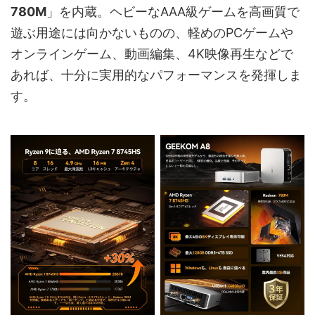
FTPM 2.0
780M
」を内蔵。ヘビーなAAA級ゲームを高画質で
ィ
遊ぶ用途には向かないものの、軽めのPCゲームや
バッテリー
RTCコインバッテリー
オンラインゲーム、動画編集、4K映像再生などで
あれば、十分に実用的なパフォーマンスを発揮しま
電源アダプ
19V / 6.32A
ター
す。
PCBA寸法
105.75 × 102.9 × 1.6 mm
認証
CE、FCC、CB、CCC、RoHS など
OS
Windows 11 Pro