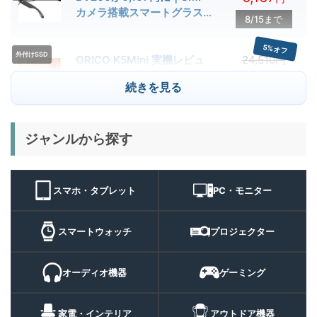
カメラ搭載スマートグラス用
8/15まで
クーポン配布中
5%オフ
外付けSSD
ORICO K5Mini 実機レビュ
24,510円
23,284
ー | スマホの容量不足対策に
円
続きを見る
便利な小型外付けSSD
8/22まで
29%オフ
キャンプライ
ジャンルから探す
BougeRV T1 キャンプライ
15,980円
ト
11,384
ト 実機レビュー | 最大
円
3000lm・最長102時間の多
9/1まで
機能キャンプライトを徹底検
スマホ・タブレット
PC・モニター
証
10%オフ
スマートウォ
FOSMET QS40 第3世代 実
10,980円
ッチ
9,882
スマートウォッチ
プロジェクター
機レビュー | 1万円前後で通
円
話・AI機能まで使える高コス
9/6まで
パスマートウォッチ
オーディオ機器
ゲーミング
20%オフ
ポータブル冷
BougeRV CRH20 実機レビ
43,499円
蔵庫
35,131
ュー | バッテリー対応で車中
円
家電・インテリア
アウトドア機器