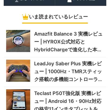
泊にも使いやすいポータブル
10/9まで
冷蔵庫
いま読まれているレビュー
5%オフ
ソーラーパネ
BougeRV Arch Pro 200W
39,580円
ル
37,601
実機レビュー | 曲がる・軽
円
い・車載しやすい200Wソー
Amazfit Balance 3 実機レビュ
11/8まで
ラーパネル
ー | HYROX公式対応と
5%オフ
ミニPC
GEEKOM A9 MAX 2026 実
243,900円
HybridChargeで進化した本格
231,705
機レビュー | Ryzen AI 9 HX
円
トレーニングウォッチ
470搭載の高性能ミニPCを
11/30まで
LeadJoy Saber Plus 実機レビ
実機検証
5%オフ
ュー | 1000Hz・TMRスティッ
タブレット
TCL Note A1 NXTPAPER 実
92,980円
ク搭載の多機能コントローラー
88,331
機レビュー | 紙のような書き
円
心地と実用的なAI機能を検証
を検証
12/31まで
Teclast P50T強化版 実機レビ
5%オフ
ュー | Android 16・90Hz対応
ポータブル冷
BougeRV CRD2 V2.0 実機
36,283円
蔵庫
34,469
レビュー｜キャスター付き2
円
の格安11インチタブレットを検