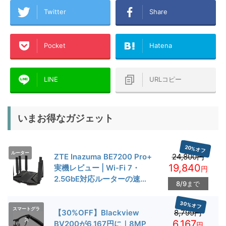
Twitter
Share
Pocket
Hatena
LINE
URLコピー
いまお得なガジェット
20%オフ
ルーター
ZTE Inazuma BE7200 Pro+
24,800円
19,840
実機レビュー | Wi-Fi 7・
円
2.5GbE対応ルーターの速度
8/9まで
とゲーム性能を検証
30%オフ
スマートグラ
【30%OFF】Blackview
8,799円
ス
6,167
BV200が6,167円に｜8MP
円