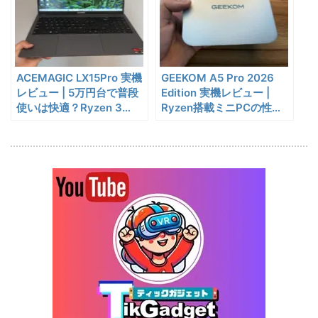
イヤホンの特徴・使い方・メ
終了日未定
リットデメリット徹底解説
※価格・在庫は変動するため、最新情報は各記事でご確認ください。
ACEMAGIC LX15Pro 実機
GEEKOM A5 Pro 2026
レビュー | 5万円台で普段
Edition 実機レビュー |
使いは快適？Ryzen 3
Ryzen搭載ミニPCの性
4300U搭載ノートPCを検
能・静音性・使い勝手を検
証
証