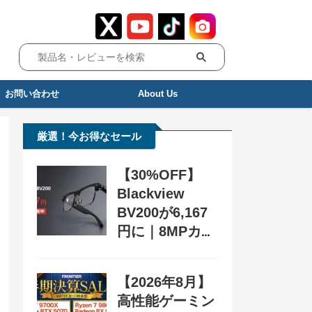
お問い合わせ
About Us
厳選！今お得なセール
【30%OFF】
Blackview
BV200が6,167
円に｜8MPカメ
ラ搭載スマート
グラス用クーポ
【2026年8月】
ン配布中
高性能ゲーミン