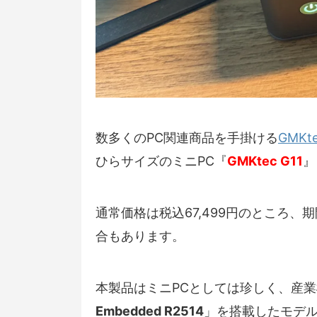
数多くのPC関連商品を手掛ける
GMKt
ひらサイズのミニPC『
GMKtec G11
』
通常価格は税込67,499円のところ
合もあります。
本製品はミニPCとしては珍しく、産
Embedded R2514
」を搭載したモデ