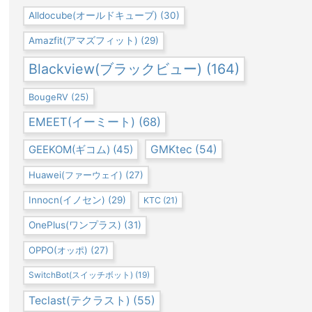
Alldocube(オールドキューブ)
(30)
Amazfit(アマズフィット)
(29)
Blackview(ブラックビュー)
(164)
BougeRV
(25)
EMEET(イーミート)
(68)
GEEKOM(ギコム)
(45)
GMKtec
(54)
Huawei(ファーウェイ)
(27)
Innocn(イノセン)
(29)
KTC
(21)
OnePlus(ワンプラス)
(31)
OPPO(オッポ)
(27)
SwitchBot(スイッチボット)
(19)
Teclast(テクラスト)
(55)