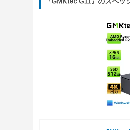
『GMKtec G11』のスペ