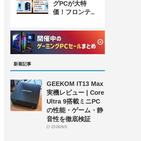
グPCが大特
価！フロンティ
ア『半期決算
SALE』開催、
セール情報まと
め
新着記事
GEEKOM IT13 Max
実機レビュー | Core
Ultra 9搭載ミニPC
の性能・ゲーム・静
音性を徹底検証
2026/8/5