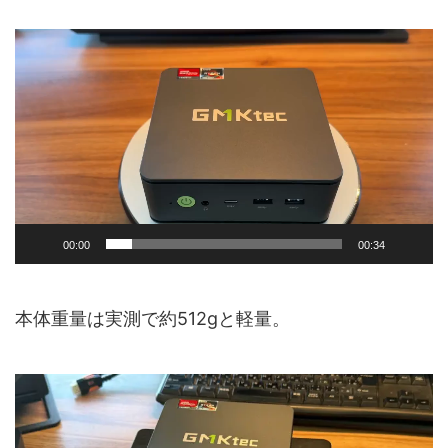
動
画
プ
レ
ー
ヤ
ー
00:00
00:34
本体重量は実測で約512gと軽量。