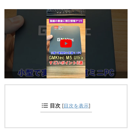
目次
[
目次を表示
]