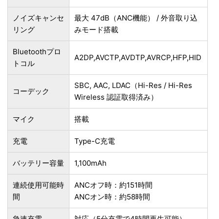
ノイズキャンセ
最大 47dB（ANC機能） / 外音取り込
リング
みモード搭載
Bluetoothプロ
A2DP,AVCTP,AVDTP,AVRCP,HFP,HID
トコル
SBC, AAC, LDAC（Hi-Res / Hi-Res
コーデック
Wireless 認証取得済み）
マイク
搭載
充電
Type-C充電
バッテリー容量
1,100mAh
連続使用可能時
ANCオフ時：約151時間
間
ANCオン時：約58時間
急速充電
対応（5分充電で4時間再生可能）