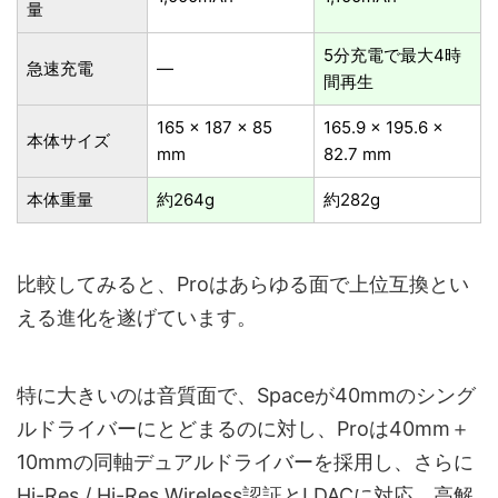
量
5分充電で最⼤4時
急速充電
—
間再生
165 × 187 × 85
165.9 × 195.6 ×
本体サイズ
mm
82.7 mm
本体重量
約264g
約282g
比較してみると、Proはあらゆる面で上位互換とい
える進化を遂げています。
特に大きいのは音質面で、Spaceが40mmのシング
ルドライバーにとどまるのに対し、Proは40mm＋
10mmの同軸デュアルドライバーを採用し、さらに
Hi-Res / Hi-Res Wireless認証とLDACに対応。高解