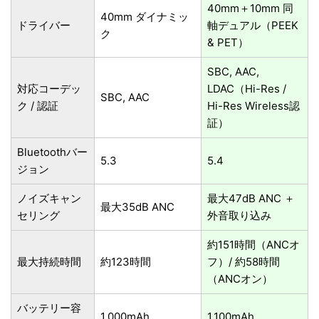
40mm＋10mm 同
40mm ダイナミッ
ドライバー
軸デュアル（PEEK
ク
& PET）
SBC, AAC,
対応コーデッ
LDAC（Hi-Res /
SBC, AAC
ク / 認証
Hi-Res Wireless認
証）
Bluetoothバー
5.3
5.4
ジョン
ノイズキャン
最大47dB ANC ＋
最大35dB ANC
セリング
外音取り込み
約151時間（ANCオ
最大持続時間
約123時間
フ）/ 約58時間
（ANCオン）
バッテリー容
1,000mAh
1,100mAh