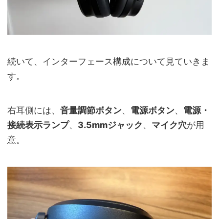
続いて、インターフェース構成について見ていきま
す。
右耳側には、
音量調節ボタン
、
電源ボタン
、
電源・
接続表示ランプ
、
3.5mmジャック
、
マイク穴
が用
意。