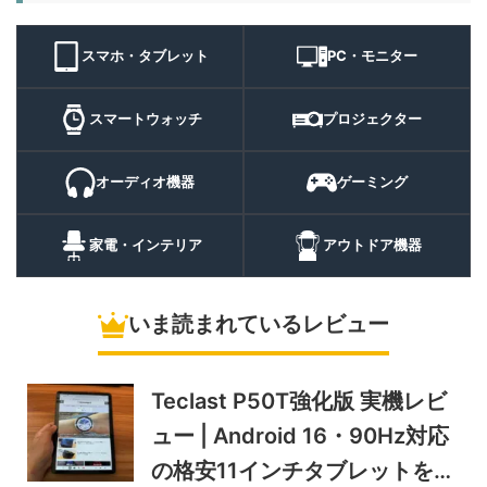
11,384
ト 実機レビュー | 最大
円
3000lm・最長102時間の多
9/1まで
機能キャンプライトを徹底検
スマホ・タブレット
PC・モニター
証
10%オフ
スマートウォ
FOSMET QS40 第3世代 実
10,980円
ッチ
9,882
スマートウォッチ
プロジェクター
機レビュー | 1万円前後で通
円
話・AI機能まで使える高コス
9/6まで
パスマートウォッチ
オーディオ機器
ゲーミング
20%オフ
ポータブル冷
BougeRV CRH20 実機レビ
43,499円
蔵庫
35,131
ュー | バッテリー対応で車中
円
家電・インテリア
アウトドア機器
泊にも使いやすいポータブル
10/9まで
冷蔵庫
いま読まれているレビュー
5%オフ
ソーラーパネ
BougeRV Arch Pro 200W
39,580円
ル
37,601
実機レビュー | 曲がる・軽
円
い・車載しやすい200Wソー
Teclast P50T強化版 実機レビ
11/8まで
ラーパネル
ュー | Android 16・90Hz対応
5%オフ
ミニPC
GEEKOM A9 MAX 2026 実
243,900円
の格安11インチタブレットを検
231,705
機レビュー | Ryzen AI 9 HX
円