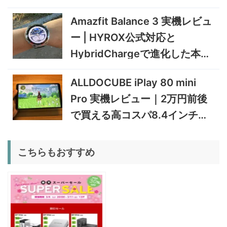
証
470搭載の高性能ミニPCを
11/30まで
Amazfit Balance 3 実機レビュ
実機検証
5%オフ
ー | HYROX公式対応と
タブレット
TCL Note A1 NXTPAPER 実
92,980円
HybridChargeで進化した本格
88,331
機レビュー | 紙のような書き
円
心地と実用的なAI機能を検証
トレーニングウォッチ
12/31まで
ALLDOCUBE iPlay 80 mini
5%オフ
Pro 実機レビュー｜2万円前後
ポータブル冷
BougeRV CRD2 V2.0 実機
36,283円
蔵庫
34,469
レビュー｜キャスター付き2
円
で買える高コスパ8.4インチ
室独立49Lポータブル冷蔵庫
1/22まで
Androidタブレット
5%オフ
こちらもおすすめ
扇風機
BougeRV F02 実機レビュー
8,980円
8,531
| 最大7.5m/s・8Ahバッテリ
円
ー搭載のアウトドア扇風機
1/22まで
5%オフ
ポータブル冷
BougeRV CRX3 実機レビュ
27,183円
蔵庫
25,823
ー | －20℃冷凍対応・バッ
円