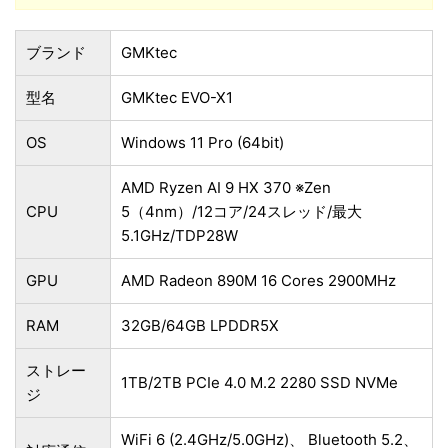
ブランド
GMKtec
型名
GMKtec EVO-X1
OS
Windows 11 Pro (64bit)
AMD Ryzen AI 9 HX 370 ※Zen
CPU
5（4nm）/12コア/24スレッド/最大
5.1GHz/TDP28W
GPU
AMD Radeon 890M 16 Cores 2900MHz
RAM
32GB/64GB LPDDR5X
ストレー
1TB/2TB PCIe 4.0 M.2 2280 SSD NVMe
ジ
WiFi 6 (2.4GHz/5.0GHz)、 Bluetooth 5.2、