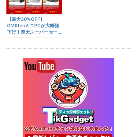
テリー駆動もできるポータブ
1/22まで
ル冷蔵庫
【最大30%OFF】
20%オフ
タブレット
FPD CP10-J1 実機レビュー
19,199円
GMKtecミニPCが大幅値
15,504
| 1万円台で買えるAndroid
下げ！楽天スーパーセール
円
（3/11まで）
16搭載10.1インチタブレット
終了日未定
25%オフ
イヤホン
『EarFun Air Pro 4』レビュ
9,990円
7,491
ー、Snapdragon Sound対
円
応の高コスパなワイヤレスイ
終了日未定
ヤホン
10%オフ
AI動画生成ツ
DomoAIレビュー | 画像から
86,595円
ール
77,936
AI動画生成！使い方・料金プ
円
ラン・割引まとめ
終了日未定
5%オフ
ボイスレコー
『PLAUD NOTE』レビュ
27,500円
ダー
26,125
ー、文字起こし＆GPT-4o要
円