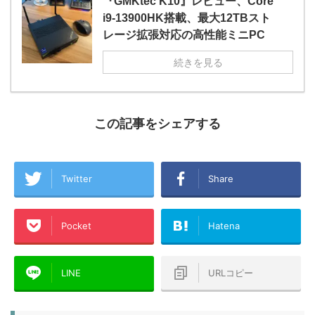
『GMKtec K10』レビュー、Core
i9-13900HK搭載、最大12TBスト
レージ拡張対応の高性能ミニPC
続きを見る
この記事をシェアする
Twitter
Share
Pocket
Hatena
LINE
URLコピー