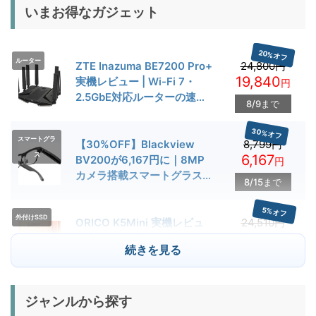
いまお得なガジェット
20%オフ
ルーター
ZTE Inazuma BE7200 Pro+
24,800円
19,840
実機レビュー | Wi-Fi 7・
円
2.5GbE対応ルーターの速度
8/9まで
とゲーム性能を検証
30%オフ
スマートグラ
【30%OFF】Blackview
8,799円
ス
6,167
BV200が6,167円に｜8MP
円
カメラ搭載スマートグラス用
8/15まで
クーポン配布中
5%オフ
外付けSSD
ORICO K5Mini 実機レビュ
24,510円
23,284
ー | スマホの容量不足対策に
円
続きを見る
便利な小型外付けSSD
8/22まで
29%オフ
キャンプライ
ジャンルから探す
BougeRV T1 キャンプライ
15,980円
ト