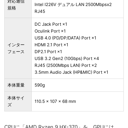
対応通信
Intel I226V デュアル LAN 2500Mbpsx2
規格
RJ45
DC Jack Port ×1
Oculink Port ×1
USB 4.0 (PD/DP/DATA) Port ×1
インター
HDMI 2.1 Port ×1
フェース
DP2.1 Port ×1
USB 3.2 Gen2 (10Gbps) Port ×4
RJ45 (2500Mbps LAN) Port ×2
3.5mm Audio Jack (HP&MIC) Port ×1
本体重量
590g
本体サイ
110.5 x 107 x 68 mm
ズ
CPUに「AMD Ryzen 9 HX-370」を、GPUには