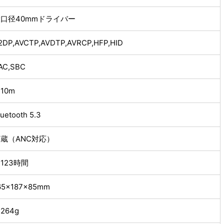
口径40mmドライバー
2DP,AVCTP,AVDTP,AVRCP,HFP,HID
AC,SBC
10m
luetooth 5.3
蔵（ANC対応）
123時間
65×187×85mm
264g