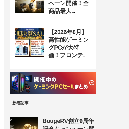
ペーン開催！全
商品最大
70%OFF＆豪華
購入特典、8月
【2026年8月】
31日まで
高性能ゲーミン
グPCが大特
価！フロンティ
ア『半期決算
SALE』開催、
セール情報まと
め
新着記事
BougeRV創立9周年