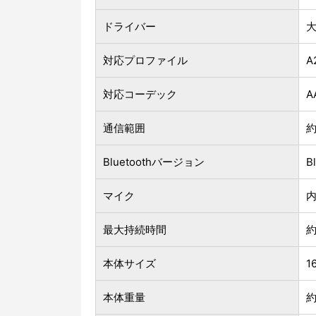
ドライバー
大
対応プロファイル
A
対応コーデック
A
通信範囲
約
Bluetoothバージョン
B
マイク
内
最大持続時間
約
本体サイズ
1
本体重量
約