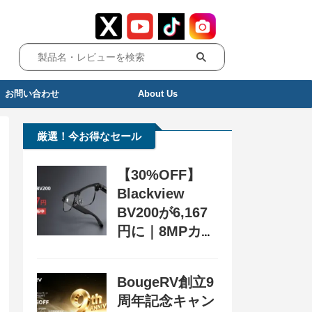
お問い合わせ
About Us
厳選！今お得なセール
【30%OFF】
Blackview
BV200が6,167
円に｜8MPカメ
ラ搭載スマート
グラス用クーポ
BougeRV創立9
ン配布中
周年記念キャン