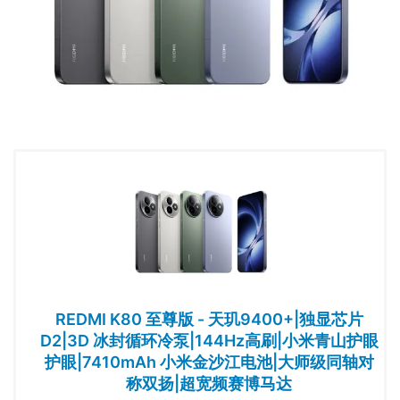
REDMI K80 至尊版 - 天玑9400+|独显芯片
D2|3D 冰封循环冷泵|144Hz高刷|小米青山护眼
护眼|7410mAh 小米金沙江电池|大师级同轴对
称双扬|超宽频赛博马达