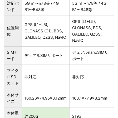
対応バ
5G n1〜n78等 / 4G
5G n1〜n78等 / 4G
ンド
B1〜B48等
B1〜B48等
GPS (L1+L5),
GPS (L1+L5),
位置測
GLONASS, BDS,
GLONASS (G1), BDS,
位
GALILEO, QZSS,
GALILEO, QZSS, NavIC
NavIC
SIMカ
デュアルnanoSIMサ
デュアルSIMサポート
ード
ポート
マイク
ロSD
非対応
非対応
カード
本体サ
160.26×74.95×8.12mm
163.1×77.9×8.2mm
イズ
本体重
約206g
219g