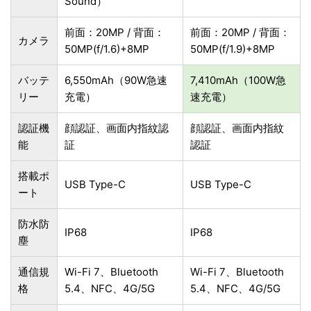
Sound）
前面：20MP / 背面：
前面：20MP / 背面：
カメラ
50MP(f/1.6)+8MP
50MP(f/1.9)+8MP
バッテ
6,550mAh（90W急速
7,410mAh（100W急
リー
充電）
速充電）
認証機
顔認証、画面内指紋認
顔認証、画面内指紋
能
証
認証
搭載ポ
USB Type-C
USB Type-C
ート
防水防
IP68
IP68
塵
通信規
Wi-Fi 7、Bluetooth
Wi-Fi 7、Bluetooth
格
5.4、NFC、4G/5G
5.4、NFC、4G/5G