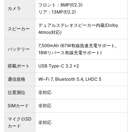
フロント：8MP(f/2.3)
カメラ
リア：13MP(f/2.2)
デュアルステレオスピーカー内蔵(Dolby
スピーカー
Atmos対応)
7,500mAh (67W有線急速充電サポート,
バッテリー
18Wリバース有線充電サポート)
搭載ポート
USB Type-C 3.2 ×2
通信規格
Wi-Fi 7, Bluetooth 5.4, LHDC 5
位置測位
非対応
SIMカード
非対応
マイクロSD
非対応
カード