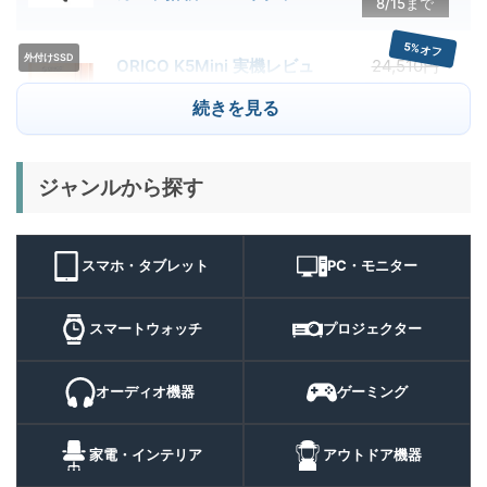
8/15まで
クーポン配布中
5%オフ
外付けSSD
ORICO K5Mini 実機レビュ
24,510円
23,284
ー | スマホの容量不足対策に
円
続きを見る
便利な小型外付けSSD
8/22まで
29%オフ
キャンプライ
ジャンルから探す
BougeRV T1 キャンプライ
15,980円
ト
11,384
ト 実機レビュー | 最大
円
3000lm・最長102時間の多
9/1まで
機能キャンプライトを徹底検
スマホ・タブレット
PC・モニター
証
10%オフ
スマートウォ
FOSMET QS40 第3世代 実
10,980円
ッチ
9,882
スマートウォッチ
プロジェクター
機レビュー | 1万円前後で通
円
話・AI機能まで使える高コス
9/6まで
パスマートウォッチ
オーディオ機器
ゲーミング
20%オフ
ポータブル冷
BougeRV CRH20 実機レビ
43,499円
蔵庫
35,131
ュー | バッテリー対応で車中
円
家電・インテリア
アウトドア機器
泊にも使いやすいポータブル
10/9まで