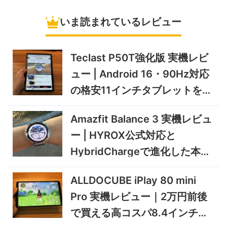
冷蔵庫
いま読まれているレビュー
5%オフ
ソーラーパネ
BougeRV Arch Pro 200W
39,580円
ル
37,601
実機レビュー | 曲がる・軽
円
い・車載しやすい200Wソー
Teclast P50T強化版 実機レビ
11/8まで
ラーパネル
ュー | Android 16・90Hz対応
5%オフ
ミニPC
GEEKOM A9 MAX 2026 実
243,900円
の格安11インチタブレットを検
231,705
機レビュー | Ryzen AI 9 HX
円
証
470搭載の高性能ミニPCを
11/30まで
Amazfit Balance 3 実機レビュ
実機検証
5%オフ
ー | HYROX公式対応と
タブレット
TCL Note A1 NXTPAPER 実
92,980円
HybridChargeで進化した本格
88,331
機レビュー | 紙のような書き
円
心地と実用的なAI機能を検証
トレーニングウォッチ
12/31まで
ALLDOCUBE iPlay 80 mini
5%オフ
Pro 実機レビュー｜2万円前後
ポータブル冷
BougeRV CRD2 V2.0 実機
36,283円
蔵庫
34,469
レビュー｜キャスター付き2
円
で買える高コスパ8.4インチ
室独立49Lポータブル冷蔵庫
1/22まで