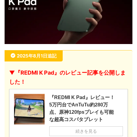
2025年8月1日追記
▼『REDMI K Pad』のレビュー記事を公開しま
した！
『REDMI K Pad』レビュー！
5万円台でAnTuTu約280万
点、原神120fpsプレイも可能
な超高コスパタブレット
続きを見る