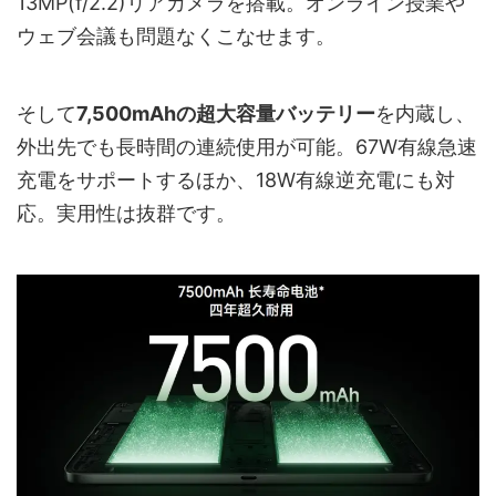
13MP(f/2.2)リアカメラを搭載。オンライン授業や
ウェブ会議も問題なくこなせます。
そして
7,500mAhの超大容量バッテリー
を内蔵し、
外出先でも長時間の連続使用が可能。67W有線急速
充電をサポートするほか、18W有線逆充電にも対
応。実用性は抜群です。