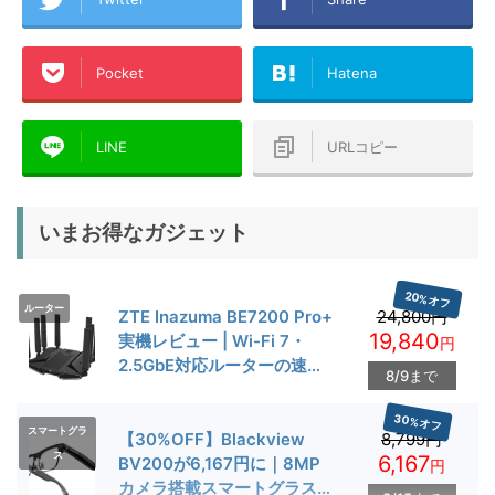
Pocket
Hatena
LINE
URLコピー
いまお得なガジェット
20%オフ
ルーター
ZTE Inazuma BE7200 Pro+
24,800円
19,840
実機レビュー | Wi-Fi 7・
円
2.5GbE対応ルーターの速度
8/9まで
とゲーム性能を検証
30%オフ
スマートグラ
【30%OFF】Blackview
8,799円
ス
6,167
BV200が6,167円に｜8MP
円
カメラ搭載スマートグラス用