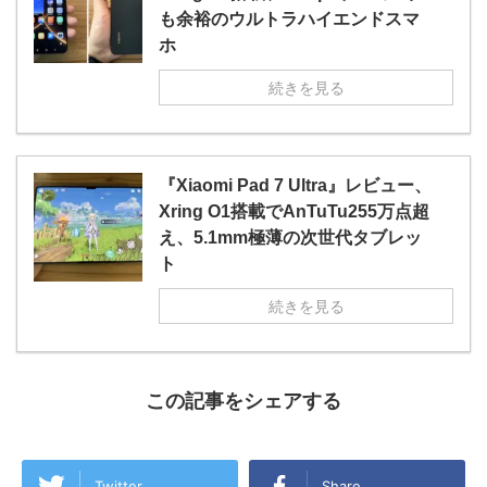
も余裕のウルトラハイエンドスマ
ホ
続きを見る
『Xiaomi Pad 7 Ultra』レビュー、
Xring O1搭載でAnTuTu255万点超
え、5.1mm極薄の次世代タブレッ
ト
続きを見る
この記事をシェアする
Twitter
Share