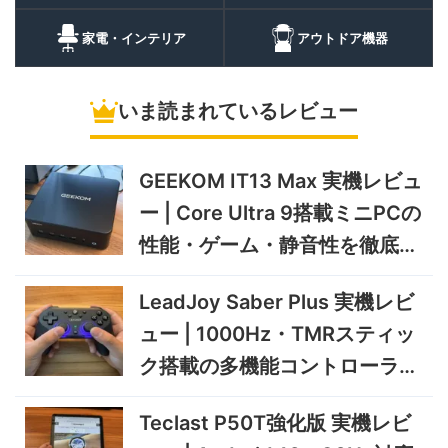
ポータブル冷
BougeRV CRH20 実機レビ
43,499円
蔵庫
35,131
ュー | バッテリー対応で車中
円
家電・インテリア
アウトドア機器
泊にも使いやすいポータブル
10/9まで
冷蔵庫
いま読まれているレビュー
5%オフ
ソーラーパネ
BougeRV Arch Pro 200W
39,580円
ル
37,601
実機レビュー | 曲がる・軽
円
い・車載しやすい200Wソー
GEEKOM IT13 Max 実機レビュ
11/8まで
ラーパネル
ー | Core Ultra 9搭載ミニPCの
5%オフ
ミニPC
GEEKOM A9 MAX 2026 実
243,900円
性能・ゲーム・静音性を徹底検
231,705
機レビュー | Ryzen AI 9 HX
円
証
470搭載の高性能ミニPCを
11/30まで
LeadJoy Saber Plus 実機レビ
実機検証
5%オフ
ュー | 1000Hz・TMRスティッ
タブレット
TCL Note A1 NXTPAPER 実
92,980円
ク搭載の多機能コントローラー
88,331
機レビュー | 紙のような書き
円
心地と実用的なAI機能を検証
を検証
12/31まで
Teclast P50T強化版 実機レビ
5%オフ