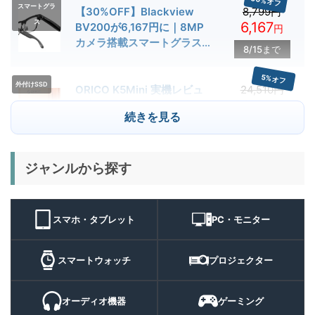
30%オフ
スマートグラ
【30%OFF】Blackview
8,799円
ス
6,167
BV200が6,167円に｜8MP
円
カメラ搭載スマートグラス用
8/15まで
クーポン配布中
5%オフ
外付けSSD
ORICO K5Mini 実機レビュ
24,510円
23,284
ー | スマホの容量不足対策に
円
続きを見る
便利な小型外付けSSD
8/22まで
29%オフ
キャンプライ
ジャンルから探す
BougeRV T1 キャンプライ
15,980円
ト
11,384
ト 実機レビュー | 最大
円
3000lm・最長102時間の多
9/1まで
機能キャンプライトを徹底検
スマホ・タブレット
PC・モニター
証
10%オフ
スマートウォ
FOSMET QS40 第3世代 実
10,980円
ッチ
9,882
スマートウォッチ
プロジェクター
機レビュー | 1万円前後で通
円
話・AI機能まで使える高コス
9/6まで
パスマートウォッチ
オーディオ機器
ゲーミング
20%オフ