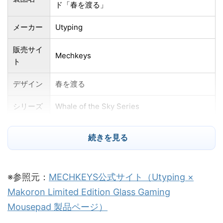
ド「春を渡る」
メーカー
Utyping
販売サイ
Mechkeys
ト
デザイン
春を渡る
シリーズ
Whale of the Sky Series
素材
強化ガラス + 全面滑り止めシリコンベース
続きを見る
表面仕上
高精度ナノコーティング（指紋防止・防汗仕
げ
様）
※参照元：
MECHKEYS公式サイト（Utyping ×
主な特徴
極薄ガラス、滑り止め、洗いやすい、耐摩耗
Makoron Limited Edition Glass Gaming
Mousepad 製品ページ）
サイズ
約500 × 400mm