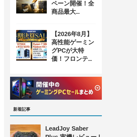
ペーン開催！全
商品最大
70%OFF＆豪華
購入特典、8月
【2026年8月】
31日まで
高性能ゲーミン
グPCが大特
価！フロンティ
ア『半期決算
SALE』開催、
セール情報まと
め
新着記事
LeadJoy Saber