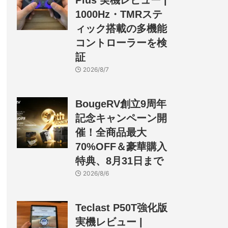
Plus 実機レビュー |
1000Hz・TMRステ
ィック搭載の多機能
コントローラーを検
証
2026/8/7
BougeRV創立9周年
記念キャンペーン開
催！全商品最大
70%OFF＆豪華購入
特典、8月31日まで
2026/8/6
Teclast P50T強化版
実機レビュー |