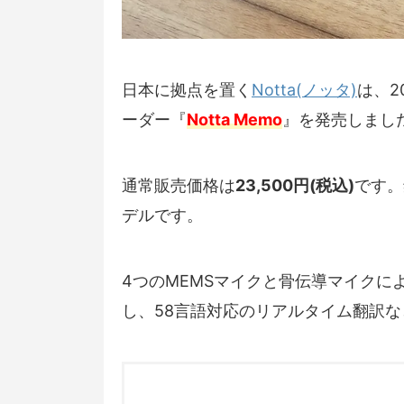
日本に拠点を置く
Notta(ノッタ)
は、2
ーダー『
Notta Memo
』を発売しまし
通常販売価格は
23,500円(税込)
です。
デルです。
4つのMEMSマイクと骨伝導マイクに
し、58言語対応のリアルタイム翻訳な