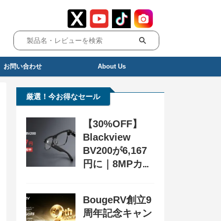
お問い合わせ
About Us
厳選！今お得なセール
【30%OFF】
Blackview
BV200が6,167
円に｜8MPカメ
ラ搭載スマート
グラス用クーポ
BougeRV創立9
ン配布中
周年記念キャン