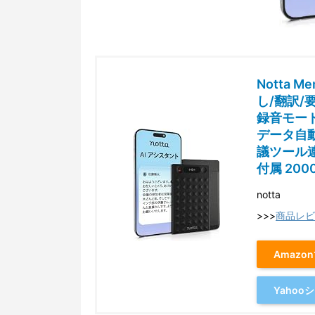
Notta 
し/翻訳/
録音モード 
データ自動
議ツール連
付属 20
notta
>>>
商品レビ
Amazo
Yaho