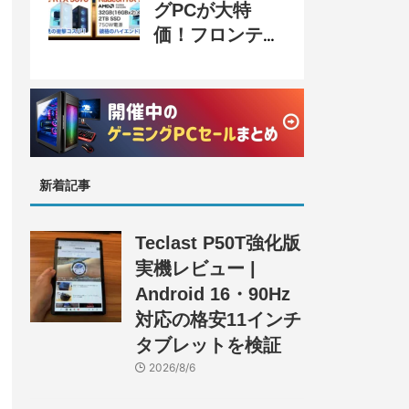
グPCが大特
価！フロンティ
ア『半期決算
SALE』開催、
セール情報まと
め
新着記事
Teclast P50T強化版
実機レビュー |
Android 16・90Hz
対応の格安11インチ
タブレットを検証
2026/8/6