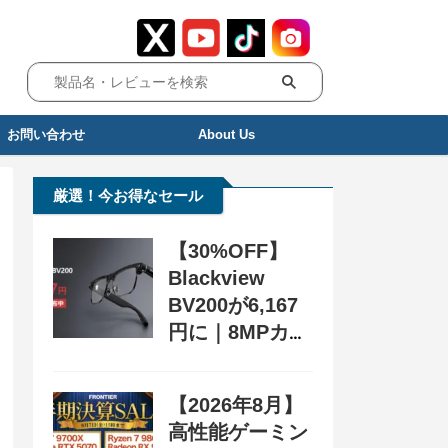
お問い合わせ
About Us
厳選！今お得なセール
【30%OFF】
Blackview
BV200が6,167
円に｜8MPカメ
ラ搭載スマート
グラス用クーポ
【2026年8月】
ン配布中
高性能ゲーミン