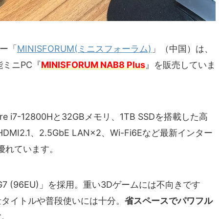
カー「
MINISFORUM(ミニスフォーラム)
」（中国）は、
性能ミニPC『
MINISFORUM NAB8 Plus
』を販売していま
 Core i7-12800Hと32GBメモリ、1TB SSDを搭載した高
2.1、2.5GbE LAN×2、Wi-Fi6Eなど最新インター
優れています。
phics G7 (96EU)」を採用。重い3Dゲームには不向きです
ど軽量タイトルや普段使いには十分。
省スペースでパワフル
す。