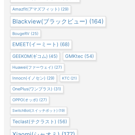
Amazfit(アマズフィット)
(29)
Blackview(ブラックビュー)
(164)
BougeRV
(25)
EMEET(イーミート)
(68)
GEEKOM(ギコム)
(45)
GMKtec
(54)
Huawei(ファーウェイ)
(27)
Innocn(イノセン)
(29)
KTC
(21)
OnePlus(ワンプラス)
(31)
OPPO(オッポ)
(27)
SwitchBot(スイッチボット)
(19)
Teclast(テクラスト)
(56)
Xiaomi(シャオミ)
(177)