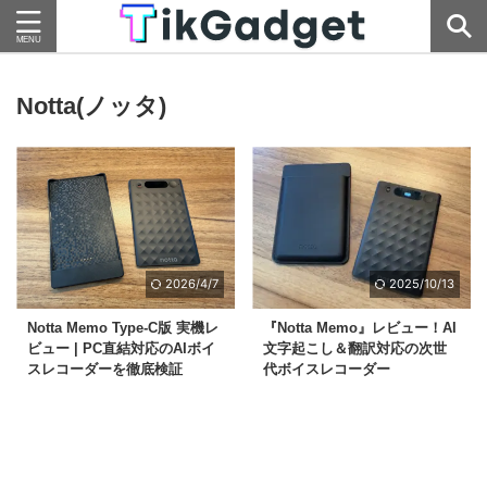
Notta(ノッタ)
2026/4/7
2025/10/13
Notta Memo Type-C版 実機レ
『Notta Memo』レビュー！AI
ビュー | PC直結対応のAIボイ
文字起こし＆翻訳対応の次世
スレコーダーを徹底検証
代ボイスレコーダー