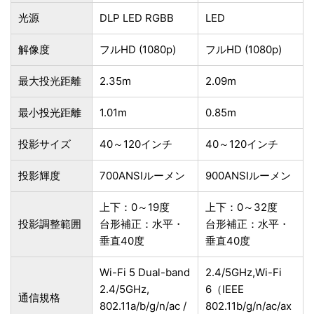
光源
DLP LED RGBB
LED
解像度
フルHD (1080p)
フルHD (1080p)
最大投光距離
2.35m
2.09m
最小投光距離
1.01m
0.85m
投影サイズ
40～120インチ
40～120インチ
投影輝度
700ANSIルーメン
900ANSIルーメン
上下：0～19度
上下：0～32度
投影調整範囲
台形補正：水平・
台形補正：水平・
垂直40度
垂直40度
Wi-Fi 5 Dual-band
2.4/5GHz,Wi-Fi
2.4/5GHz,
6（IEEE
通信規格
802.11a/b/g/n/ac /
802.11b/g/n/ac/ax