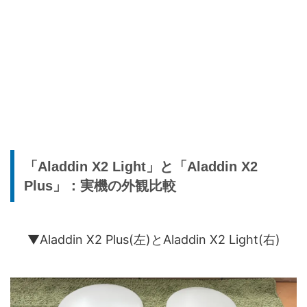
「Aladdin X2 Light」と「Aladdin X2
Plus」：実機の外観比較
▼Aladdin X2 Plus(左)とAladdin X2 Light(右)