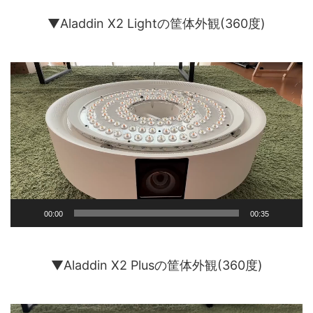
▼Aladdin X2 Lightの筐体外観(360度)
動
画
プ
レ
ー
ヤ
ー
00:00
00:35
▼Aladdin X2 Plusの筐体外観(360度)
動