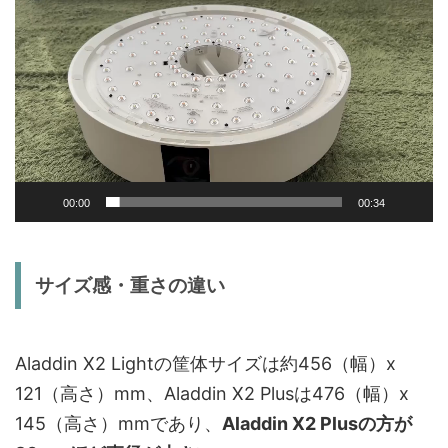
画
プ
レ
ー
ヤ
ー
00:00
00:34
サイズ感・重さの違い
Aladdin X2 Lightの筐体サイズは約456（幅）x
121（高さ）mm、Aladdin X2 Plusは476（幅）x
145（高さ）mmであり、
Aladdin X2 Plusの方が