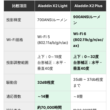
比較項目
Aladdin X2 Light
Aladdin X2 Plus
900ANSIルーメ
投影輝度
700ANSIルーメン
ン
Wi-Fi 6
Wi-Fi 5
Wi-Fi規格
(802.11b/g/n/ac/
(802.11a/b/g/n/ac)
ax)
上下：0～19度
上下：0～32度
投影調整範囲
台形補正：水平・
台形補正：水平・
垂直40度
垂直40度
35dB ~ 37db程度
駆動音
32dB程度
まで
適応畳数
～14畳
～8畳
約70,000時間