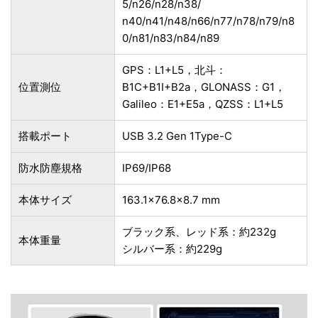
5/n26/n28/n38/
n40/n41/n48/n66/n77/n78/n79/n8
0/n81/n83/n84/n89
GPS：L1+L5，北斗：
位置測位
B1C+B1I+B2a，GLONASS：G1，
Galileo：E1+E5a，QZSS：L1+L5
搭載ポート
USB 3.2 Gen 1Type-C
防水防塵規格
IP69/IP68
本体サイズ
163.1×76.8×8.7 mm
ブラック系、レッド系：約232g
本体重量
シルバー系：約229g