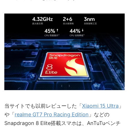
当サイトでも以前レビューした「
Xiaomi 15 Ultra
」
や「
realme GT7 Pro Racing Edition
」などの
Snapdragon 8 Elite搭載スマホは、AnTuTuベンチ