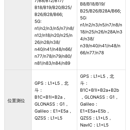
7/B8/B12/B17/
B8/B18/B19/
B18/B19/B20/B25/
B25/B26/B28A/B66;
B26/B28/B66;
5G:
5G:
n1/n2/n3/n5/n7/n8/n
n1/n2/n3/n5/n7/n8/
18/n25/n26/n28A/n3
n12/n18/n20/n25/n
4/n38/
26/n28/n38/
n39/n40/n41/n48/n
n40/n41/n48/n66/
66/n77/n78
n77/n78/n79/n80/
n81/n83/n84/n89
GPS：L1+L5，北
GPS：L1+L5，北
斗：
斗：
B1C+B1I+B2a+B2b
B1C+B1I+B2a，
，GLONASS：G1，
位置測位
GLONASS：G1，
Galileo：
Galileo：E1+E5a，
E1+E5a+E5b，
QZSS：L1+L5
QZSS：L1+L5，
NavIC：L1+L5