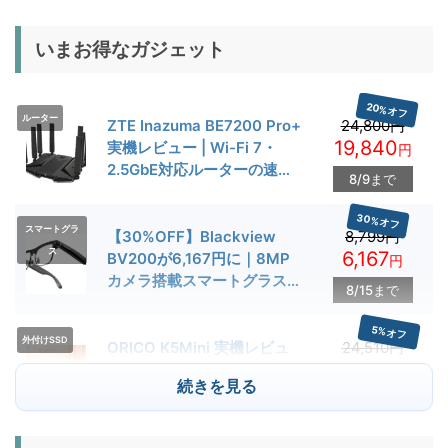
いまお得なガジェット
20%オフ
ルーター
ZTE Inazuma BE7200 Pro+
24,800円
19,840
実機レビュー | Wi-Fi 7・
円
2.5GbE対応ルーターの速度
8/9まで
とゲーム性能を検証
30%オフ
スマートグラ
【30%OFF】Blackview
8,799円
ス
6,167
BV200が6,167円に｜8MP
円
カメラ搭載スマートグラス用
8/15まで
クーポン配布中
5%オフ
外付けSSD
ORICO K5Mini 実機レビュ
24,510円
23,284
ー | スマホの容量不足対策に
円
続きを見る
便利な小型外付けSSD
8/22まで
29%オフ