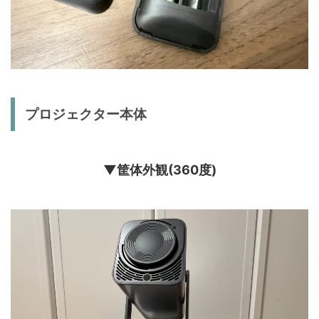
プロジェクター本体
▼筐体外観(360度)
動
画
プ
レ
ー
ヤ
ー