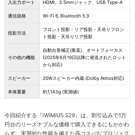
入出力ポート
HDMI、3.5mmジャック、USB Type-A
通信規格
Wi-Fi 6, Bluetooth 5.3
フロント投影・リア投影・天吊りフロン
投影方法
ト投影・天吊りリア投影
自動台形補正(垂直)、オートフォーカス
その他の機能
(2025年6月19日以降に発送されたロット
から対応)
スピーカー
20Wスピーカー内蔵 (Dolby Atmos対応)
本体重量
約1,143g (実測値)
今回紹介する『iWiMiUS S29』は、割引込みで1万
円台のリーズナブルな価格で購入できるにもかかわ
らず、実用的な性能を備えた高コスパなプロジェク