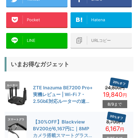
Pocket
Hatena
LINE
URLコピー
いまお得なガジェット
20%オフ
ルーター
ZTE Inazuma BE7200 Pro+
24,800円
19,840
実機レビュー | Wi-Fi 7・
円
2.5GbE対応ルーターの速度
8/9まで
とゲーム性能を検証
30%オフ
スマートグラ
【30%OFF】Blackview
8,799円
ス
6,167
BV200が6,167円に｜8MP
円
カメラ搭載スマートグラス用