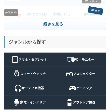
8/15まで
クーポン配布中
5%オフ
外付けSSD
ORICO K5Mini 実機レビュ
24,510円
23,284
ー | スマホの容量不足対策に
円
続きを見る
便利な小型外付けSSD
8/22まで
29%オフ
キャンプライ
ジャンルから探す
BougeRV T1 キャンプライ
15,980円
ト
11,384
ト 実機レビュー | 最大
円
3000lm・最長102時間の多
9/1まで
機能キャンプライトを徹底検
スマホ・タブレット
PC・モニター
証
10%オフ
スマートウォ
FOSMET QS40 第3世代 実
10,980円
ッチ
9,882
スマートウォッチ
プロジェクター
機レビュー | 1万円前後で通
円
話・AI機能まで使える高コス
9/6まで
パスマートウォッチ
オーディオ機器
ゲーミング
20%オフ
ポータブル冷
BougeRV CRH20 実機レビ
43,499円
蔵庫
35,131
ュー | バッテリー対応で車中
円
家電・インテリア
アウトドア機器
泊にも使いやすいポータブル
10/9まで