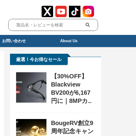
お問い合わせ
About Us
厳選！今お得なセール
【30%OFF】
Blackview
BV200が6,167
円に｜8MPカメ
ラ搭載スマート
グラス用クーポ
BougeRV創立9
ン配布中
周年記念キャン