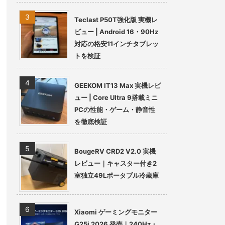
Teclast P50T強化版 実機レ
ビュー | Android 16・90Hz
対応の格安11インチタブレッ
トを検証
GEEKOM IT13 Max 実機レビ
ュー | Core Ultra 9搭載ミニ
PCの性能・ゲーム・静音性
を徹底検証
BougeRV CRD2 V2.0 実機
レビュー｜キャスター付き2
室独立49Lポータブル冷蔵庫
Xiaomi ゲーミングモニター
G25i 2026 発売｜240Hz・