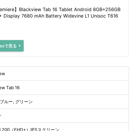
emiere】Blackview Tab 16 Tablet Android 8GB+256GB
+ Display 7680 mAh Battery Widevine L1 Unisoc T616
ressで見る
iew
ew Tab 16
 ブルー, グリーン
チ
×1,200（FHD+）IPSスクリーン