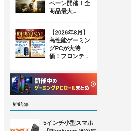
ペーン開催！全
商品最大
70%OFF＆豪華
購入特典、8月
【2026年8月】
31日まで
高性能ゲーミン
グPCが大特
価！フロンティ
ア『半期決算
SALE 奥義』開
催、セール情報
まとめ
新着記事
5インチ小型スマホ