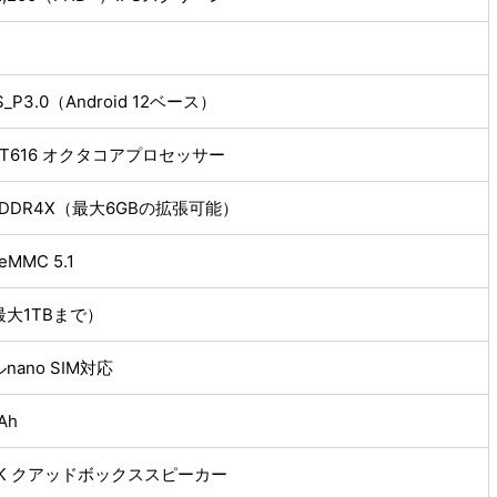
S_P3.0（Android 12ベース）
oc T616 オクタコアプロセッサー
LPDDR4X（最大6GBの拡張可能）
eMMC 5.1
大1TBまで）
nano SIM対応
Ah
t-K クアッドボックススピーカー