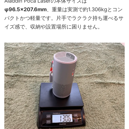
Aladdin Poca Laserの本体サイズは
φ96.5×207.6mm
、重量は実測で約1.306kgとコン
パクトかつ軽量です。片手でラクラク持ち運べるサ
イズ感で、収納や設置場所に困りません。