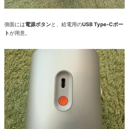
側面には
電源ボタン
と、給電用の
USB Type-Cポー
ト
が用意。