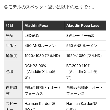
各モデルのスペック・違いは以下の通りです。
項目
Aladdin Poca
Aladdin Poca Laser
光源
LED光源
3色レーザー光源
明るさ
450 ANSIルーメン
550 ANSIルーメン
解像度
1920×1080 (フルHD)
1920×1080 (フルHD)
DCI-P3 90%
BT.2020 110%
色域
（Aladdin X Lab測
（Aladdin X Lab測
定）
定）
自動調
自動台形補正＋オート
自動台形補正＋オート
整
フォーカス
フォーカス
スピー
Harman Kardon製
Harman Kardon製
カー
6W×2
6W×2