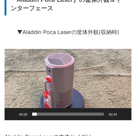
ンターフェース
▼Aladdin Poca Laserの筐体外観(収納時)
動
画
プ
レ
ー
ヤ
ー
00:00
00:34