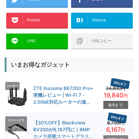
Pocket
Hatena
LINE
URLコピー
いまお得なガジェット
20%オフ
ルーター
ZTE Inazuma BE7200 Pro+
24,800円
19,840
実機レビュー | Wi-Fi 7・
円
2.5GbE対応ルーターの速度
8/9まで
とゲーム性能を検証
30%オフ
スマートグラ
【30%OFF】Blackview
8,799円
ス
6,167
BV200が6,167円に｜8MP
円
カメラ搭載スマートグラス用