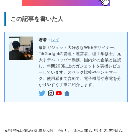
ヤホン
10%オフ
AI動画生成ツ
DomoAIレビュー | 画像から
86,595円
この記事を書いた人
ール
77,936
AI動画生成！使い方・料金プ
円
ラン・割引まとめ
終了日未定
著者：
レイ
5%オフ
ボイスレコー
『PLAUD NOTE』レビュ
27,500円
最新ガジェット大好きなWEBデザイナー。
ダー
26,125
ー、文字起こし＆GPT-4o要
TikGadgetの管理・運営者。理工学修士。元
円
約機能搭載、超薄型のAIボイ
大手デベロッパー勤務。国内外の企業と提携
終了日未定
スレコーダー
し、年間200以上のガジェットを実機レビュ
ーしています。スペック比較やベンチマー
5%オフ
ボイスレコー
ク、使用感まで含めて、電子機器や家電を分
『PLAUD NotePin』レビュ
27,500円
ダー
かりやすく丁寧に紹介します。
26,125
ー！録音・文字起こし・要約
円
までこれ1台、超小型ウェア
終了日未定
ラブルAIボイスレコーダー
30%オフ
『OpenRock S2』レビュ
9,980円
イヤホン
6,986
ー！超軽量オープンイヤー型
円
イヤホンの特徴・使い方・メ
終了日未定
※誹謗中傷や名誉毀損、他人に不快感を与える表現を
リットデメリット徹底解説