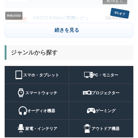
8/15まで
クーポン配布中
5%オフ
外付けSSD
ORICO K5Mini 実機レビュ
24,510円
23,284
ー | スマホの容量不足対策に
円
続きを見る
便利な小型外付けSSD
8/22まで
29%オフ
キャンプライ
ジャンルから探す
BougeRV T1 キャンプライ
15,980円
ト
11,384
ト 実機レビュー | 最大
円
3000lm・最長102時間の多
9/1まで
機能キャンプライトを徹底検
スマホ・タブレット
PC・モニター
証
10%オフ
スマートウォ
FOSMET QS40 第3世代 実
10,980円
ッチ
9,882
スマートウォッチ
プロジェクター
機レビュー | 1万円前後で通
円
話・AI機能まで使える高コス
9/6まで
パスマートウォッチ
オーディオ機器
ゲーミング
20%オフ
ポータブル冷
BougeRV CRH20 実機レビ
43,499円
蔵庫
35,131
ュー | バッテリー対応で車中
円
家電・インテリア
アウトドア機器
泊にも使いやすいポータブル
10/9まで