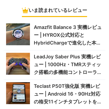
冷蔵庫
いま読まれているレビュー
5%オフ
ソーラーパネ
BougeRV Arch Pro 200W
39,580円
ル
37,601
実機レビュー | 曲がる・軽
円
い・車載しやすい200Wソー
Amazfit Balance 3 実機レビュ
11/8まで
ラーパネル
ー | HYROX公式対応と
5%オフ
ミニPC
GEEKOM A9 MAX 2026 実
243,900円
HybridChargeで進化した本格
231,705
機レビュー | Ryzen AI 9 HX
円
トレーニングウォッチ
470搭載の高性能ミニPCを
11/30まで
LeadJoy Saber Plus 実機レビ
実機検証
5%オフ
ュー | 1000Hz・TMRスティッ
タブレット
TCL Note A1 NXTPAPER 実
92,980円
ク搭載の多機能コントローラー
88,331
機レビュー | 紙のような書き
円
心地と実用的なAI機能を検証
を検証
12/31まで
Teclast P50T強化版 実機レビ
5%オフ
ュー | Android 16・90Hz対応
ポータブル冷
BougeRV CRD2 V2.0 実機
36,283円
蔵庫
34,469
レビュー｜キャスター付き2
円
の格安11インチタブレットを検
室独立49Lポータブル冷蔵庫
1/22まで