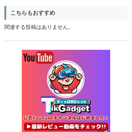
証
5%オフ
こちらもおすすめ
扇風機
BougeRV F02 実機レビュー
8,980円
8,531
| 最大7.5m/s・8Ahバッテリ
円
関連する投稿はありません。
ー搭載のアウトドア扇風機
1/22まで
5%オフ
ポータブル冷
BougeRV CRX3 実機レビュ
27,183円
蔵庫
25,823
ー | －20℃冷凍対応・バッ
円
テリー駆動もできるポータブ
1/22まで
ル冷蔵庫
20%オフ
タブレット
FPD CP10-J1 実機レビュー
19,199円
15,504
| 1万円台で買えるAndroid
円
16搭載10.1インチタブレット
終了日未定
25%オフ
イヤホン
『EarFun Air Pro 4』レビュ
9,990円
7,491
ー、Snapdragon Sound対
円
応の高コスパなワイヤレスイ
終了日未定