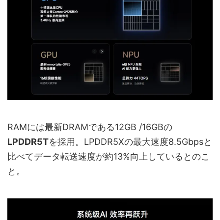
RAMには最新DRAMである12GB /16GBの
LPDDR5T
を採用。LPDDR5Xの最大速度8.5Gbpsと
比べてデータ転送速度が約13%向上しているとのこ
と。