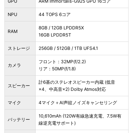
GPU
ARM Immortalis-G925 GPU 16コア
NPU
44 TOPS 6コア
8GB / 12GB LPDDR5X
RAM
16GB LPDDR5T
ストレージ
256GB / 512GB / 1TB UFS4.1
フロント：32MP(f/2.2)
カメラ
リア：50MP(f/1.8)
計6基のステレオスピーカー内蔵 (低音
スピーカー
×4、中高音×2) Dolby Atmos対応
マイク
4マイク＋AI声紋ノイズキャンセリング
10,610mAh (120W有線急速充電、7.5W有
バッテリー
線逆充電サポート)