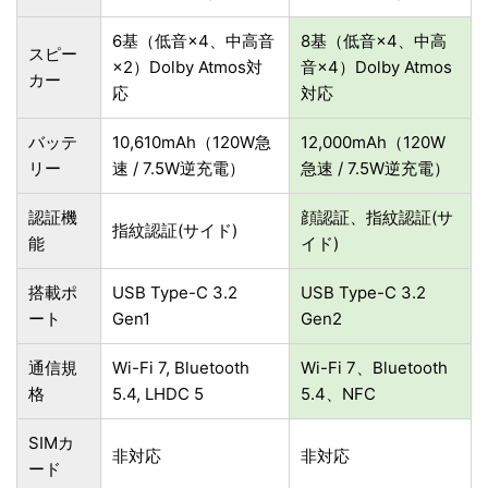
6基（低音×4、中高音
8基（低音×4、中高
スピー
×2）Dolby Atmos対
音×4）Dolby Atmos
カー
応
対応
バッテ
10,610mAh（120W急
12,000mAh（120W
リー
速 / 7.5W逆充電）
急速 / 7.5W逆充電）
認証機
顔認証、指紋認証(サ
指紋認証(サイド)
能
イド)
搭載ポ
USB Type-C 3.2
USB Type-C 3.2
ート
Gen1
Gen2
通信規
Wi-Fi 7, Bluetooth
Wi-Fi 7、Bluetooth
格
5.4, LHDC 5
5.4、NFC
SIMカ
非対応
非対応
ード