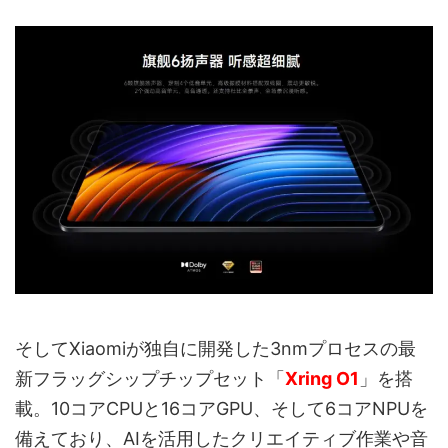
そしてXiaomiが独自に開発した3nmプロセスの最
新フラッグシップチップセット「
Xring O1
」を搭
載。10コアCPUと16コアGPU、そして6コアNPUを
備えており、AIを活用したクリエイティブ作業や音