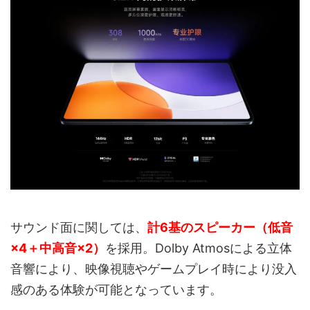
サウンド面に関しては、
計6基のスピーカー（低音
×4＋中高音×2）
を採用。Dolby Atmosによる立体
音響により、映像視聴やゲームプレイ時により没入
感のある体験が可能となっています。