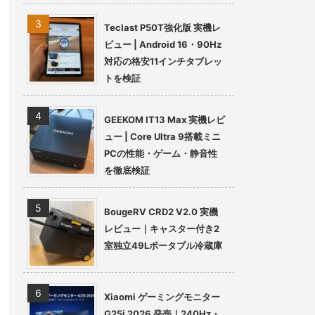
Teclast P50T強化版 実機レ
ビュー | Android 16・90Hz
対応の格安11インチタブレッ
トを検証
GEEKOM IT13 Max 実機レビ
ュー | Core Ultra 9搭載ミニ
PCの性能・ゲーム・静音性
を徹底検証
BougeRV CRD2 V2.0 実機
レビュー｜キャスター付き2
室独立49Lポータブル冷蔵庫
Xiaomi ゲーミングモニター
G25i 2026 発売｜240Hz・