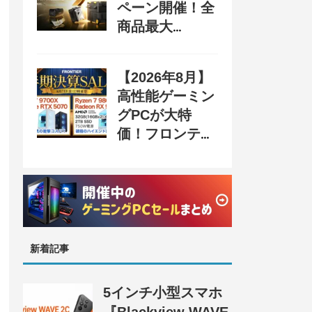
ペーン開催！全
商品最大
70%OFF＆豪華
購入特典、8月
【2026年8月】
31日まで
高性能ゲーミン
グPCが大特
価！フロンティ
ア『半期決算
SALE』開催、
セール情報まと
め
新着記事
5インチ小型スマホ