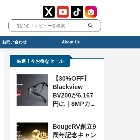
お問い合わせ
About Us
厳選！今お得なセール
【30%OFF】
Blackview
BV200が6,167
円に｜8MPカメ
ラ搭載スマート
グラス用クーポ
BougeRV創立9
ン配布中
周年記念キャン