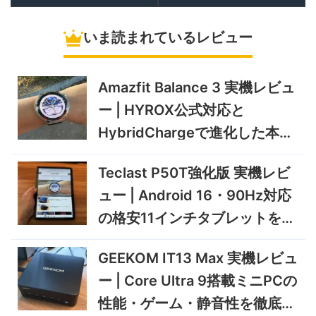
10/9まで
冷蔵庫
いま読まれているレビュー
5%オフ
ソーラーパネ
BougeRV Arch Pro 200W
39,580円
ル
37,601
実機レビュー | 曲がる・軽
円
い・車載しやすい200Wソー
Amazfit Balance 3 実機レビュ
11/8まで
ラーパネル
ー | HYROX公式対応と
5%オフ
ミニPC
GEEKOM A9 MAX 2026 実
243,900円
HybridChargeで進化した本格
231,705
機レビュー | Ryzen AI 9 HX
円
トレーニングウォッチ
470搭載の高性能ミニPCを
11/30まで
Teclast P50T強化版 実機レビ
実機検証
5%オフ
ュー | Android 16・90Hz対応
タブレット
TCL Note A1 NXTPAPER 実
92,980円
の格安11インチタブレットを検
88,331
機レビュー | 紙のような書き
円
心地と実用的なAI機能を検証
証
12/31まで
GEEKOM IT13 Max 実機レビュ
5%オフ
ー | Core Ultra 9搭載ミニPCの
ポータブル冷
BougeRV CRD2 V2.0 実機
36,283円
蔵庫
34,469
レビュー｜キャスター付き2
円
性能・ゲーム・静音性を徹底検
室独立49Lポータブル冷蔵庫