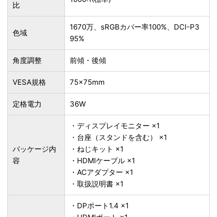
比
1670万、sRGBカバー率100%、DCI-P3
色域
95%
角度調整
前傾・後傾
VESA規格
75×75mm
定格電力
36W
・ディスプレイモニター ×1
・台座（スタンドを含む） ×1
パッケージ内
・ねじキット ×1
容
・HDMIケーブル ×1
・ACアダプター ×1
・取扱説明書 ×1
・DPポート1.4 ×1