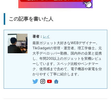
終了日未定
ヤホン
10%オフ
AI動画生成ツ
DomoAIレビュー | 画像から
86,595円
この記事を書いた人
ール
77,936
AI動画生成！使い方・料金プ
円
ラン・割引まとめ
終了日未定
著者：
レイ
5%オフ
ボイスレコー
『PLAUD NOTE』レビュ
27,500円
最新ガジェット大好きなWEBデザイナー。
ダー
26,125
ー、文字起こし＆GPT-4o要
TikGadgetの管理・運営者。理工学修士。元
円
約機能搭載、超薄型のAIボイ
大手デベロッパー勤務。国内外の企業と提携
終了日未定
スレコーダー
し、年間200以上のガジェットを実機レビュ
ーしています。スペック比較やベンチマー
5%オフ
ボイスレコー
ク、使用感まで含めて、電子機器や家電を分
『PLAUD NotePin』レビュ
27,500円
ダー
かりやすく丁寧に紹介します。
26,125
ー！録音・文字起こし・要約
円
までこれ1台、超小型ウェア
終了日未定
ラブルAIボイスレコーダー
30%オフ
『OpenRock S2』レビュ
9,980円
イヤホン
6,986
ー！超軽量オープンイヤー型
円
イヤホンの特徴・使い方・メ
終了日未定