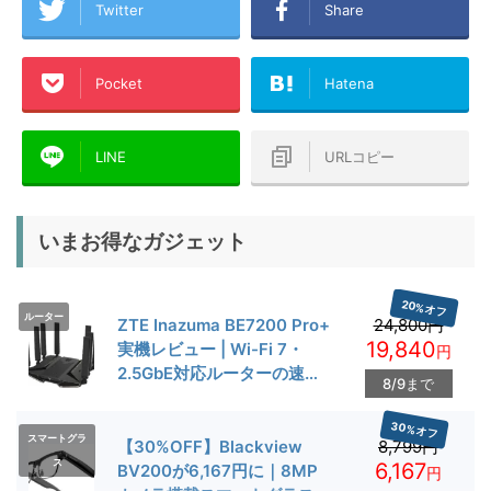
Twitter
Share
Pocket
Hatena
LINE
URLコピー
いまお得なガジェット
20%オフ
ルーター
ZTE Inazuma BE7200 Pro+
24,800円
19,840
実機レビュー | Wi-Fi 7・
円
2.5GbE対応ルーターの速度
8/9まで
とゲーム性能を検証
30%オフ
スマートグラ
【30%OFF】Blackview
8,799円
ス
6,167
BV200が6,167円に｜8MP
円