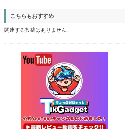
1/22まで
証
5%オフ
こちらもおすすめ
扇風機
BougeRV F02 実機レビュー
8,980円
8,531
| 最大7.5m/s・8Ahバッテリ
円
関連する投稿はありません。
ー搭載のアウトドア扇風機
1/22まで
5%オフ
ポータブル冷
BougeRV CRX3 実機レビュ
27,183円
蔵庫
25,823
ー | －20℃冷凍対応・バッ
円
テリー駆動もできるポータブ
1/22まで
ル冷蔵庫
20%オフ
タブレット
FPD CP10-J1 実機レビュー
19,199円
15,504
| 1万円台で買えるAndroid
円
16搭載10.1インチタブレット
終了日未定
25%オフ
イヤホン
『EarFun Air Pro 4』レビュ
9,990円
7,491
ー、Snapdragon Sound対
円
応の高コスパなワイヤレスイ