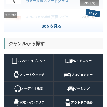
カメラ搭載スマートグラス用
8/15まで
クーポン配布中
5%オフ
外付けSSD
ORICO K5Mini 実機レビュ
24,510円
23,284
ー | スマホの容量不足対策に
円
続きを見る
便利な小型外付けSSD
8/22まで
29%オフ
キャンプライ
ジャンルから探す
BougeRV T1 キャンプライ
15,980円
ト
11,384
ト 実機レビュー | 最大
円
3000lm・最長102時間の多
9/1まで
機能キャンプライトを徹底検
スマホ・タブレット
PC・モニター
証
10%オフ
スマートウォ
FOSMET QS40 第3世代 実
10,980円
ッチ
9,882
スマートウォッチ
プロジェクター
機レビュー | 1万円前後で通
円
話・AI機能まで使える高コス
9/6まで
パスマートウォッチ
オーディオ機器
ゲーミング
20%オフ
ポータブル冷
BougeRV CRH20 実機レビ
43,499円
蔵庫
35,131
ュー | バッテリー対応で車中
円
家電・インテリア
アウトドア機器
泊にも使いやすいポータブル