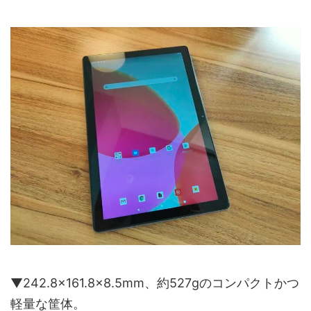
▼242.8×161.8×8.5mm、約527gのコンパクトかつ
軽量な筐体。