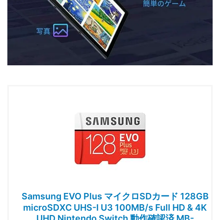
Samsung EVO Plus マイクロSDカード 128GB
microSDXC UHS-I U3 100MB/s Full HD & 4K
UHD Nintendo Switch 動作確認済 MB-