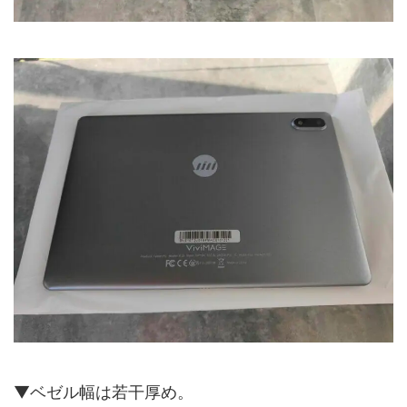
▼ベゼル幅は若干厚め。