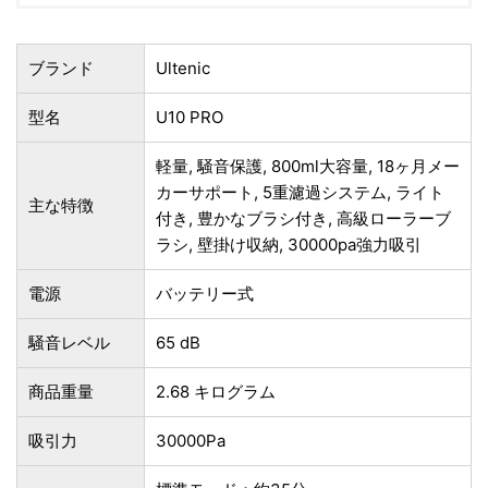
ブランド
Ultenic
型名
U10 PRO
‎軽量, 騒音保護, 800ml大容量, 18ヶ月メー
カーサポート, 5重濾過システム, ライト
主な特徴
付き, 豊かなブラシ付き, 高級ローラーブ
ラシ, 壁掛け収納, 30000pa強力吸引
電源
‎バッテリー式
騒音レベル
‎65 dB
商品重量
‎2.68 キログラム
吸引力
30000Pa