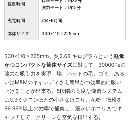
標準モード：約35分
稼働時間
強力モード：約15分
充電時間
約4-6時間
本体サイズ
330x110 x225mm
330x110 x225mm、約‎2.68 キログラムという
軽量
かつコンパクトな筐体サイズ
に対して、30000Paの
強力な吸引力を実現。埃、ペットの毛、ゴミ、ある
いはM&Mのキャンディさえ簡単かつ効率的に吸い
上げることが出来る。5段階の高度な濾過システム
は0.3ミクロンほどの小さなほこり、花粉、微粉を
99.99%以上の効率で捕集し、細かいホコリまでキ
ャッチして、クリーンな空気を排出する。