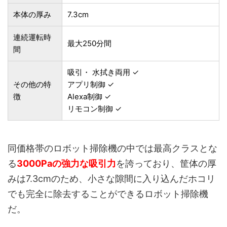
本体の厚み
7.3cm
連続運転時
最大250分間
間
吸引・ 水拭き両用 ✓
その他の特
アプリ制御 ✓
徴
Alexa制御 ✓
リモコン制御 ✓
同価格帯のロボット掃除機の中では最高クラスとな
る
3000Paの強力な吸引力
を誇っており、筐体の厚
みは7.3cmのため、小さな隙間に入り込んだホコリ
でも完全に除去することができるロボット掃除機
だ。