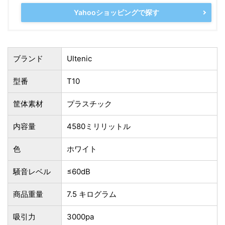
Yahooショッピングで探す
ブランド
Ultenic
型番
T10
筐体素材
プラスチック
内容量
‎4580ミリリットル
色
ホワイト
騒音レベル
‎≤60dB
商品重量
‎7.5 キログラム
吸引力
3000pa