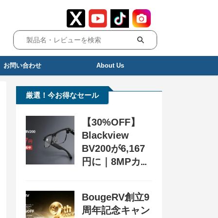
お問い合わせ
About Us
厳選！今お得なセール
【30%OFF】
Blackview
BV200が6,167
円に｜8MPカメ
ラ搭載スマート
グラス用クーポ
BougeRV創立9
ン配布中
周年記念キャン