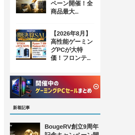
ペーン開催！全
商品最大
70%OFF＆豪華
購入特典、8月
【2026年8月】
31日まで
高性能ゲーミン
グPCが大特
価！フロンティ
ア『半期決算
SALE』開催、
セール情報まと
め
新着記事
BougeRV創立9周年