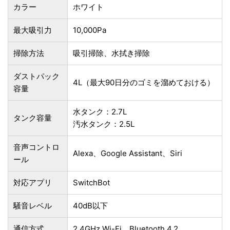
カラー
ホワイト
最大吸引力
10,000Pa
掃除方法
吸引掃除、水拭き掃除
ダストパック
4L（最大90日分のゴミを溜めておける）
容量
水タンク：2.7L
タンク容量
汚水タンク：2.5L
音声コントロ
Alexa、Google Assistant、Siri
ール
対応アプリ
SwitchBot
騒音レベル
40dB以下
通信方式
2.4GHz Wi-Fi、Bluetooth 4.2