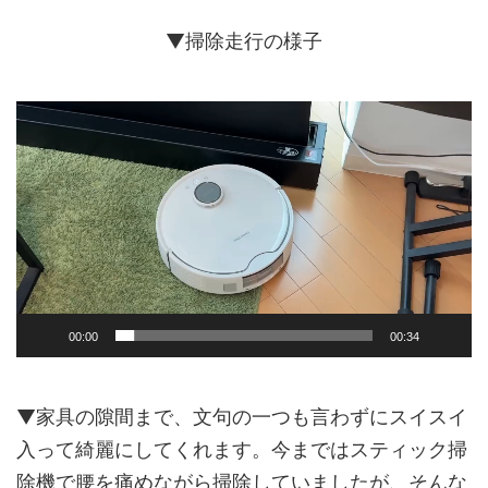
▼掃除走行の様子
動
画
プ
レ
ー
ヤ
ー
00:00
00:34
▼家具の隙間まで、文句の一つも言わずにスイスイ
入って綺麗にしてくれます。今まではスティック掃
除機で腰を痛めながら掃除していましたが、そんな