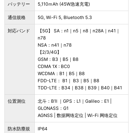
バッテリー
5,110ｍAh (45W急速充電)
通信規格
5G, Wi-Fi 5, Bluetooth 5.3
対応バンド
【5G】 SA：n1｜n5｜n8｜n28A｜n41｜
n78
NSA：n41｜n78
【2/3/4G】
GSM：B3｜B5｜B8
CDMA 1X : BC0
WCDMA：B1｜B5｜B8
FDD-LTE： B1｜ B3｜B5｜B8
TDD-LTE：B34｜B38｜B39｜B40｜B41
位置測位
北斗：B1I ｜GPS：L1｜Galileo：E1 |
GLONASS：G1
AGNSS | 数据网络定位 | Wi-Fi 网络定位
防水防塵規
IP64