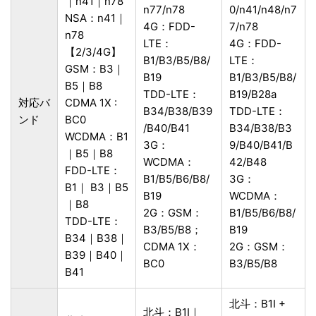
｜n41｜n78
n77/n78
0/n41/n48/n7
NSA：n41｜
4G：FDD-
7/n78
n78
LTE：
4G：FDD-
【2/3/4G】
B1/B3/B5/B8/
LTE：
GSM：B3｜
B19
B1/B3/B5/B8/
B5｜B8
TDD-LTE：
B19/B28a
対応バ
CDMA 1X :
B34/B38/B39
TDD-LTE：
ンド
BC0
/B40/B41
B34/B38/B3
WCDMA：B1
3G：
9/B40/B41/B
｜B5｜B8
WCDMA：
42/B48
FDD-LTE：
B1/B5/B6/B8/
3G：
B1｜ B3｜B5
B19
WCDMA：
｜B8
2G：GSM：
B1/B5/B6/B8/
TDD-LTE：
B3/B5/B8；
B19
B34｜B38｜
CDMA 1X：
2G：GSM：
B39｜B40｜
BC0
B3/B5/B8
B41
北斗：B1I +
北斗：B1I｜