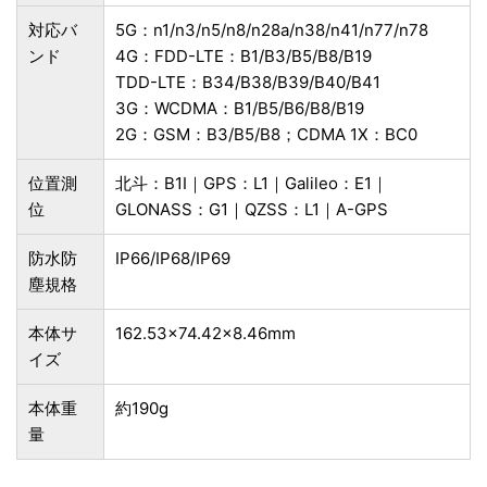
対応バ
5G：n1/n3/n5/n8/n28a/n38/n41/n77/n78
ンド
4G：FDD-LTE：B1/B3/B5/B8/B19
TDD-LTE：B34/B38/B39/B40/B41
3G：WCDMA：B1/B5/B6/B8/B19
2G：GSM：B3/B5/B8；CDMA 1X：BC0
位置測
北斗：B1I｜GPS：L1｜Galileo：E1｜
位
GLONASS：G1｜QZSS：L1｜A-GPS
防水防
IP66/IP68/IP69
塵規格
本体サ
162.53×74.42×8.46mm
イズ
本体重
約190g
量