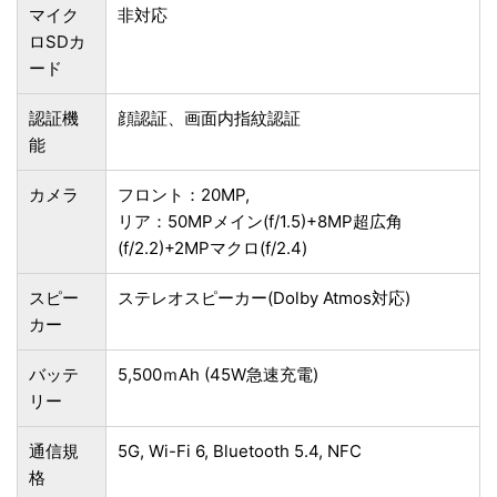
マイク
非対応
ロSDカ
ード
認証機
顔認証、画面内指紋認証
能
カメラ
フロント：20MP,
リア：50MPメイン(f/1.5)+8MP超広角
(f/2.2)+2MPマクロ(f/2.4)
スピー
ステレオスピーカー(Dolby Atmos対応)
カー
バッテ
5,500ｍAh (45W急速充電)
リー
通信規
5G, Wi-Fi 6, Bluetooth 5.4, NFC
格