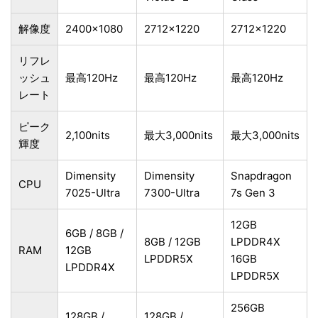
解像度
2400×1080
2712×1220
2712×1220
リフレ
ッシュ
最高120Hz
最高120Hz
最高120Hz
レート
ピーク
2,100nits
最大3,000nits
最大3,000nits
輝度
Dimensity
Dimensity
Snapdragon
CPU
7025-Ultra
7300-Ultra
7s Gen 3
12GB
6GB / 8GB /
8GB / 12GB
LPDDR4X
RAM
12GB
LPDDR5X
16GB
LPDDR4X
LPDDR5X
256GB
128GB /
128GB /