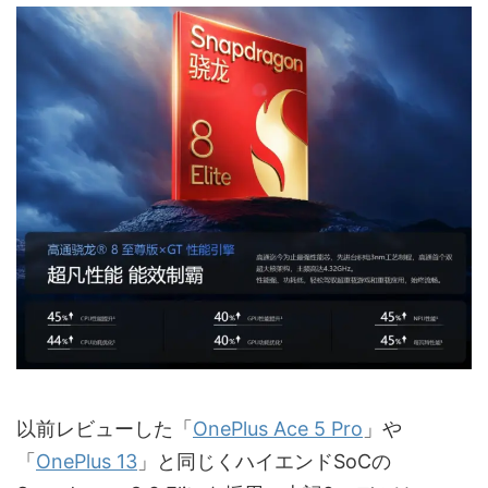
以前レビューした「
OnePlus Ace 5 Pro
」や
「
OnePlus 13
」と同じくハイエンドSoCの