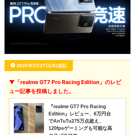
2025年2月27日(木)追記
▼「realme GT7 Pro Racing Edition」のレビ
ュー記事を投稿しました。
『realme GT7 Pro Racing
Edition』レビュー、6万円台
でAnTuTu275万点超え、
120fpsゲーミングも可能な高