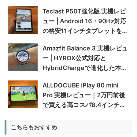
37,601
実機レビュー | 曲がる・軽
円
い・車載しやすい200Wソー
Teclast P50T強化版 実機レビ
11/8まで
ラーパネル
ュー | Android 16・90Hz対応
5%オフ
ミニPC
GEEKOM A9 MAX 2026 実
243,900円
の格安11インチタブレットを検
231,705
機レビュー | Ryzen AI 9 HX
円
証
470搭載の高性能ミニPCを
11/30まで
Amazfit Balance 3 実機レビュ
実機検証
5%オフ
ー | HYROX公式対応と
タブレット
TCL Note A1 NXTPAPER 実
92,980円
HybridChargeで進化した本格
88,331
機レビュー | 紙のような書き
円
心地と実用的なAI機能を検証
トレーニングウォッチ
12/31まで
ALLDOCUBE iPlay 80 mini
5%オフ
Pro 実機レビュー｜2万円前後
ポータブル冷
BougeRV CRD2 V2.0 実機
36,283円
蔵庫
34,469
レビュー｜キャスター付き2
円
で買える高コスパ8.4インチ
室独立49Lポータブル冷蔵庫
1/22まで
Androidタブレット
5%オフ
こちらもおすすめ
扇風機
BougeRV F02 実機レビュー
8,980円
8,531
| 最大7.5m/s・8Ahバッテリ
円