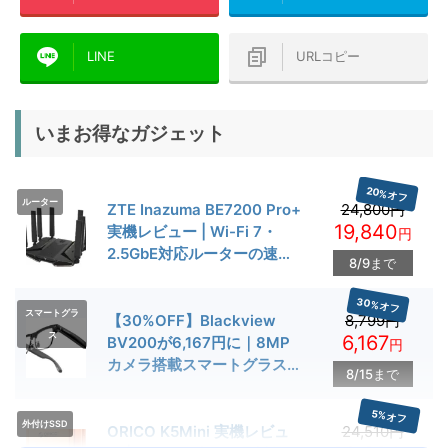
LINE
URLコピー
いまお得なガジェット
20%オフ
ルーター
ZTE Inazuma BE7200 Pro+
24,800円
19,840
実機レビュー | Wi-Fi 7・
円
2.5GbE対応ルーターの速度
8/9まで
とゲーム性能を検証
30%オフ
スマートグラ
【30%OFF】Blackview
8,799円
ス
6,167
BV200が6,167円に｜8MP
円
カメラ搭載スマートグラス用
8/15まで
クーポン配布中
5%オフ
外付けSSD
ORICO K5Mini 実機レビュ
24,510円