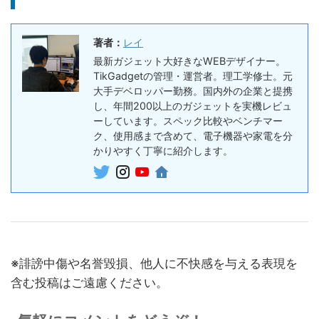
ラン・割引まとめ
終了日未定
著者：
レイ
5%オフ
ボイスレコー
『PLAUD NOTE』レビュ
27,500円
最新ガジェット大好きなWEBデザイナー。
ダー
26,125
ー、文字起こし＆GPT-4o要
TikGadgetの管理・運営者。理工学修士。元
円
約機能搭載、超薄型のAIボイ
大手デベロッパー勤務。国内外の企業と提携
終了日未定
スレコーダー
し、年間200以上のガジェットを実機レビュ
ーしています。スペック比較やベンチマー
5%オフ
ボイスレコー
ク、使用感まで含めて、電子機器や家電を分
『PLAUD NotePin』レビュ
27,500円
ダー
かりやすく丁寧に紹介します。
26,125
ー！録音・文字起こし・要約
円
までこれ1台、超小型ウェア
終了日未定
ラブルAIボイスレコーダー
30%オフ
『OpenRock S2』レビュ
9,980円
イヤホン
6,986
ー！超軽量オープンイヤー型
円
イヤホンの特徴・使い方・メ
終了日未定
※誹謗中傷や名誉毀損、他人に不快感を与える表現を
リットデメリット徹底解説
含む投稿はご遠慮ください。
※価格・在庫は変動するため、最新情報は各記事でご確認ください。