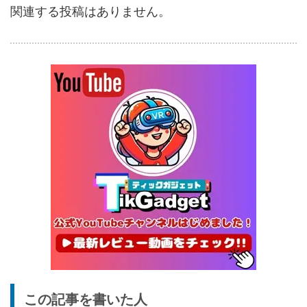
関連する投稿はありません。
ー搭載のアウトドア扇風機
1/22まで
5%オフ
ポータブル冷
BougeRV CRX3 実機レビュ
27,183円
蔵庫
25,823
ー | －20℃冷凍対応・バッ
円
テリー駆動もできるポータブ
1/22まで
ル冷蔵庫
20%オフ
タブレット
FPD CP10-J1 実機レビュー
19,199円
15,504
| 1万円台で買えるAndroid
円
16搭載10.1インチタブレット
終了日未定
25%オフ
イヤホン
『EarFun Air Pro 4』レビュ
9,990円
7,491
ー、Snapdragon Sound対
円
応の高コスパなワイヤレスイ
終了日未定
ヤホン
10%オフ
AI動画生成ツ
DomoAIレビュー | 画像から
86,595円
この記事を書いた人
ール
77,936
AI動画生成！使い方・料金プ
円