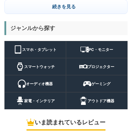
23,284
ー | スマホの容量不足対策に
円
続きを見る
便利な小型外付けSSD
8/22まで
29%オフ
キャンプライ
ジャンルから探す
BougeRV T1 キャンプライ
15,980円
ト
11,384
ト 実機レビュー | 最大
円
3000lm・最長102時間の多
9/1まで
機能キャンプライトを徹底検
スマホ・タブレット
PC・モニター
証
10%オフ
スマートウォ
FOSMET QS40 第3世代 実
10,980円
ッチ
9,882
スマートウォッチ
プロジェクター
機レビュー | 1万円前後で通
円
話・AI機能まで使える高コス
9/6まで
パスマートウォッチ
オーディオ機器
ゲーミング
20%オフ
ポータブル冷
BougeRV CRH20 実機レビ
43,499円
蔵庫
35,131
ュー | バッテリー対応で車中
円
家電・インテリア
アウトドア機器
泊にも使いやすいポータブル
10/9まで
冷蔵庫
いま読まれているレビュー
5%オフ
ソーラーパネ
BougeRV Arch Pro 200W
39,580円
ル