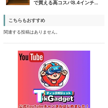
34,469
レビュー｜キャスター付き2
円
で買える高コスパ8.4インチ
室独立49Lポータブル冷蔵庫
1/22まで
Androidタブレット
5%オフ
こちらもおすすめ
扇風機
BougeRV F02 実機レビュー
8,980円
8,531
| 最大7.5m/s・8Ahバッテリ
円
関連する投稿はありません。
ー搭載のアウトドア扇風機
1/22まで
5%オフ
ポータブル冷
BougeRV CRX3 実機レビュ
27,183円
蔵庫
25,823
ー | －20℃冷凍対応・バッ
円
テリー駆動もできるポータブ
1/22まで
ル冷蔵庫
20%オフ
タブレット
FPD CP10-J1 実機レビュー
19,199円
15,504
| 1万円台で買えるAndroid
円
16搭載10.1インチタブレット
終了日未定
25%オフ
イヤホン
『EarFun Air Pro 4』レビュ
9,990円
7,491
ー、Snapdragon Sound対