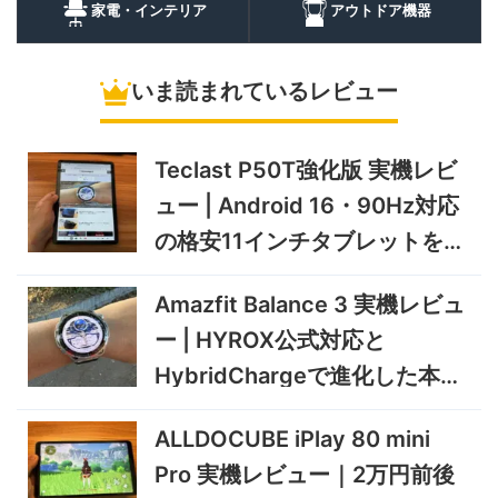
35,131
ュー | バッテリー対応で車中
円
家電・インテリア
アウトドア機器
泊にも使いやすいポータブル
10/9まで
冷蔵庫
いま読まれているレビュー
5%オフ
ソーラーパネ
BougeRV Arch Pro 200W
39,580円
ル
37,601
実機レビュー | 曲がる・軽
円
い・車載しやすい200Wソー
Teclast P50T強化版 実機レビ
11/8まで
ラーパネル
ュー | Android 16・90Hz対応
5%オフ
ミニPC
GEEKOM A9 MAX 2026 実
243,900円
の格安11インチタブレットを検
231,705
機レビュー | Ryzen AI 9 HX
円
証
470搭載の高性能ミニPCを
11/30まで
Amazfit Balance 3 実機レビュ
実機検証
5%オフ
ー | HYROX公式対応と
タブレット
TCL Note A1 NXTPAPER 実
92,980円
HybridChargeで進化した本格
88,331
機レビュー | 紙のような書き
円
心地と実用的なAI機能を検証
トレーニングウォッチ
12/31まで
ALLDOCUBE iPlay 80 mini
5%オフ
Pro 実機レビュー｜2万円前後
ポータブル冷
BougeRV CRD2 V2.0 実機
36,283円
蔵庫