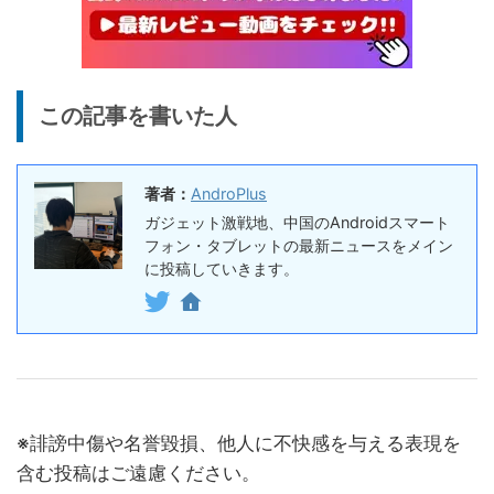
円
応の高コスパなワイヤレスイ
終了日未定
ヤホン
10%オフ
AI動画生成ツ
DomoAIレビュー | 画像から
86,595円
この記事を書いた人
ール
77,936
AI動画生成！使い方・料金プ
円
ラン・割引まとめ
終了日未定
著者：
AndroPlus
5%オフ
ボイスレコー
『PLAUD NOTE』レビュ
27,500円
ガジェット激戦地、中国のAndroidスマート
ダー
26,125
ー、文字起こし＆GPT-4o要
フォン・タブレットの最新ニュースをメイン
円
約機能搭載、超薄型のAIボイ
に投稿していきます。
終了日未定
スレコーダー
5%オフ
ボイスレコー
『PLAUD NotePin』レビュ
27,500円
ダー
26,125
ー！録音・文字起こし・要約
円
までこれ1台、超小型ウェア
終了日未定
ラブルAIボイスレコーダー
※誹謗中傷や名誉毀損、他人に不快感を与える表現を
30%オフ
『OpenRock S2』レビュ
9,980円
イヤホン
含む投稿はご遠慮ください。
6,986
ー！超軽量オープンイヤー型
円