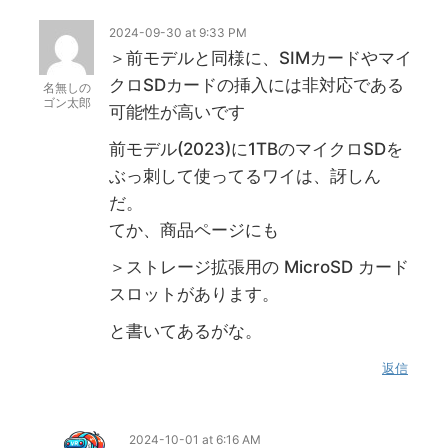
イヤホンの特徴・使い方・メ
終了日未定
2024-09-30 at 9:33 PM
リットデメリット徹底解説
＞前モデルと同様に、SIMカードやマイ
※価格・在庫は変動するため、最新情報は各記事でご確認ください。
クロSDカードの挿入には非対応である
名無しの
ゴン太郎
可能性が高いです
前モデル(2023)に1TBのマイクロSDを
ぶっ刺して使ってるワイは、訝しん
だ。
てか、商品ページにも
＞ストレージ拡張用の MicroSD カード
スロットがあります。
と書いてあるがな。
返信
2024-10-01 at 6:16 AM