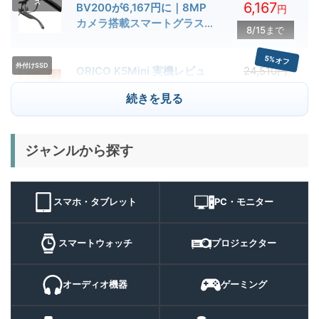
ス
6,167
BV200が6,167円に｜8MP
円
カメラ搭載スマートグラス用
8/15まで
クーポン配布中
5%オフ
外付けSSD
ORICO K5Mini 実機レビュ
24,510円
23,284
ー | スマホの容量不足対策に
円
続きを見る
便利な小型外付けSSD
8/22まで
29%オフ
キャンプライ
ジャンルから探す
BougeRV T1 キャンプライ
15,980円
ト
11,384
ト 実機レビュー | 最大
円
3000lm・最長102時間の多
9/1まで
機能キャンプライトを徹底検
スマホ・タブレット
PC・モニター
証
10%オフ
スマートウォ
FOSMET QS40 第3世代 実
10,980円
ッチ
9,882
スマートウォッチ
プロジェクター
機レビュー | 1万円前後で通
円
話・AI機能まで使える高コス
9/6まで
パスマートウォッチ
オーディオ機器
ゲーミング
20%オフ
ポータブル冷
BougeRV CRH20 実機レビ
43,499円
蔵庫