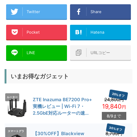
Twitter
Share
Pocket
Hatena
LINE
URLコピー
いまお得なガジェット
20%オフ
ルーター
ZTE Inazuma BE7200 Pro+
24,800円
19,840
実機レビュー | Wi-Fi 7・
円
2.5GbE対応ルーターの速度
8/9まで
とゲーム性能を検証
30%オフ
スマートグラ
【30%OFF】Blackview
8,799円