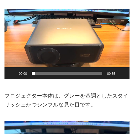
動
画
プ
レ
ー
ヤ
ー
00:00
00:35
プロジェクター本体は、グレーを基調としたスタイ
リッシュかつシンプルな見た目です。