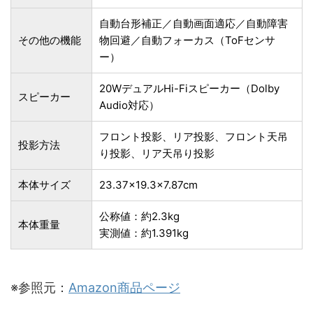
自動台形補正／自動画面適応／自動障害
その他の機能
物回避／自動フォーカス（ToFセンサ
ー）
20WデュアルHi-Fiスピーカー（Dolby
スピーカー
Audio対応）
フロント投影、リア投影、フロント天吊
投影方法
り投影、リア天吊り投影
本体サイズ
23.37×19.3×7.87cm
公称値：約2.3kg
本体重量
実測値：約1.391kg
※参照元：
Amazon商品ページ