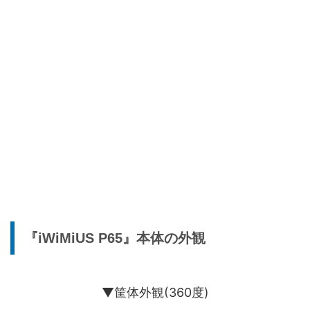
『iWiMiUS P65』本体の外観
▼筐体外観(360度)