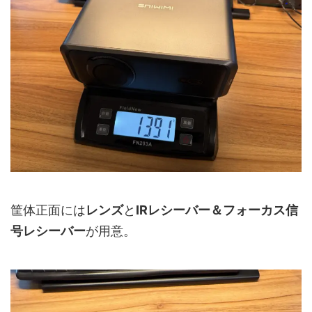
筐体正面には
レンズ
と
IRレシーバー＆フォーカス信
号レシーバー
が用意。