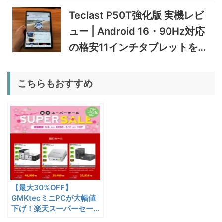
を検証
12/31まで
Teclast P50T強化版 実機レビ
5%オフ
ュー | Android 16・90Hz対応
ポータブル冷
BougeRV CRD2 V2.0 実機
36,283円
蔵庫
34,469
レビュー｜キャスター付き2
円
の格安11インチタブレットを検
室独立49Lポータブル冷蔵庫
1/22まで
証
5%オフ
こちらもおすすめ
扇風機
BougeRV F02 実機レビュー
8,980円
8,531
| 最大7.5m/s・8Ahバッテリ
円
ー搭載のアウトドア扇風機
1/22まで
5%オフ
ポータブル冷
BougeRV CRX3 実機レビュ
27,183円
蔵庫
25,823
ー | －20℃冷凍対応・バッ
円
テリー駆動もできるポータブ
1/22まで
ル冷蔵庫
【最大30%OFF】
20%オフ
タブレット
FPD CP10-J1 実機レビュー
19,199円
GMKtecミニPCが大幅値
15,504
| 1万円台で買えるAndroid
下げ！楽天スーパーセール
円
（3/11まで）
16搭載10.1インチタブレット