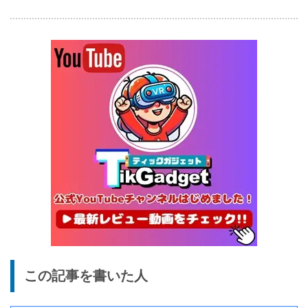
終了日未定
25%オフ
イヤホン
『EarFun Air Pro 4』レビュ
9,990円
7,491
ー、Snapdragon Sound対
円
応の高コスパなワイヤレスイ
終了日未定
ヤホン
10%オフ
AI動画生成ツ
DomoAIレビュー | 画像から
86,595円
ール
77,936
AI動画生成！使い方・料金プ
円
ラン・割引まとめ
終了日未定
5%オフ
ボイスレコー
『PLAUD NOTE』レビュ
27,500円
ダー
26,125
ー、文字起こし＆GPT-4o要
円
約機能搭載、超薄型のAIボイ
終了日未定
スレコーダー
5%オフ
ボイスレコー
『PLAUD NotePin』レビュ
27,500円
この記事を書いた人
ダー
26,125
ー！録音・文字起こし・要約
円
までこれ1台、超小型ウェア
終了日未定