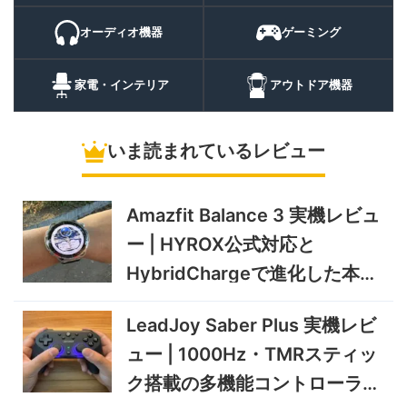
話・AI機能まで使える高コス
9/6まで
パスマートウォッチ
オーディオ機器
ゲーミング
20%オフ
ポータブル冷
BougeRV CRH20 実機レビ
43,499円
蔵庫
35,131
ュー | バッテリー対応で車中
円
家電・インテリア
アウトドア機器
泊にも使いやすいポータブル
10/9まで
冷蔵庫
いま読まれているレビュー
5%オフ
ソーラーパネ
BougeRV Arch Pro 200W
39,580円
ル
37,601
実機レビュー | 曲がる・軽
円
い・車載しやすい200Wソー
Amazfit Balance 3 実機レビュ
11/8まで
ラーパネル
ー | HYROX公式対応と
5%オフ
ミニPC
GEEKOM A9 MAX 2026 実
243,900円
HybridChargeで進化した本格
231,705
機レビュー | Ryzen AI 9 HX
円
トレーニングウォッチ
470搭載の高性能ミニPCを
11/30まで
LeadJoy Saber Plus 実機レビ
実機検証
5%オフ
ュー | 1000Hz・TMRスティッ
タブレット
TCL Note A1 NXTPAPER 実
92,980円
ク搭載の多機能コントローラー
88,331
機レビュー | 紙のような書き
円
心地と実用的なAI機能を検証