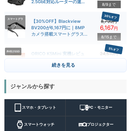
2.5GbE対応ルーターの速度
8/9まで
とゲーム性能を検証
30%オフ
スマートグラ
【30%OFF】Blackview
8,799円
ス
6,167
BV200が6,167円に｜8MP
円
カメラ搭載スマートグラス用
8/15まで
クーポン配布中
5%オフ
外付けSSD
ORICO K5Mini 実機レビュ
24,510円
23,284
ー | スマホの容量不足対策に
円
続きを見る
便利な小型外付けSSD
8/22まで
29%オフ
キャンプライ
ジャンルから探す
BougeRV T1 キャンプライ
15,980円
ト
11,384
ト 実機レビュー | 最大
円
3000lm・最長102時間の多
9/1まで
機能キャンプライトを徹底検
スマホ・タブレット
PC・モニター
証
10%オフ
スマートウォ
FOSMET QS40 第3世代 実
10,980円
ッチ
9,882
スマートウォッチ
プロジェクター
機レビュー | 1万円前後で通
円