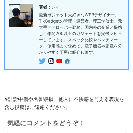
ラブルAIボイスレコーダー
著者：
レイ
30%オフ
最新ガジェット大好きなWEBデザイナー。
『OpenRock S2』レビュ
9,980円
イヤホン
TikGadgetの管理・運営者。理工学修士。元
6,986
ー！超軽量オープンイヤー型
円
大手デベロッパー勤務。国内外の企業と提携
イヤホンの特徴・使い方・メ
終了日未定
し、年間200以上のガジェットを実機レビュ
リットデメリット徹底解説
ーしています。スペック比較やベンチマー
ク、使用感まで含めて、電子機器や家電を分
※価格・在庫は変動するため、最新情報は各記事でご確認ください。
かりやすく丁寧に紹介します。
※誹謗中傷や名誉毀損、他人に不快感を与える表現を
含む投稿はご遠慮ください。
気軽にコメントをどうぞ！