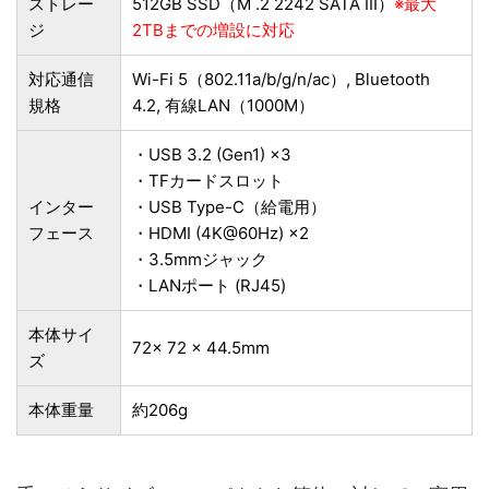
ストレー
512GB SSD（M .2 2242 SATA III）
※最大
ジ
2TBまでの増設に対応
対応通信
Wi-Fi 5（802.11a/b/g/n/ac）, Bluetooth
規格
4.2, 有線LAN（1000M）
・USB 3.2 (Gen1) ×3
・TFカードスロット
インター
・USB Type-C（給電用）
フェース
・HDMI (4K@60Hz) ×2
・3.5mmジャック
・LANポート (RJ45)
本体サイ
‎‎72× 72 × 44.5mm
ズ
本体重量
約206g