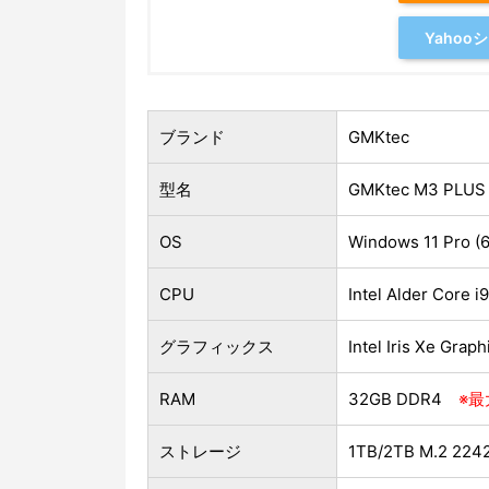
Yaho
ブランド
GMKtec
型名
GMKtec M3 PLUS
OS
Windows 11 Pro (6
CPU
Intel Alder Core 
グラフィックス
Intel Iris Xe Grap
RAM
32GB DDR4
※最
ストレージ
1TB/2TB M.2 22