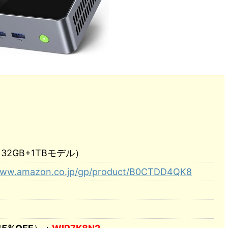
（32GB+1TBモデル）
/www.amazon.co.jp/gp/product/B0CTDD4QK8
）