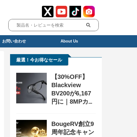
お問い合わせ
About Us
厳選！今お得なセール
【30%OFF】
Blackview
BV200が6,167
円に｜8MPカメ
ラ搭載スマート
グラス用クーポ
BougeRV創立9
ン配布中
周年記念キャン