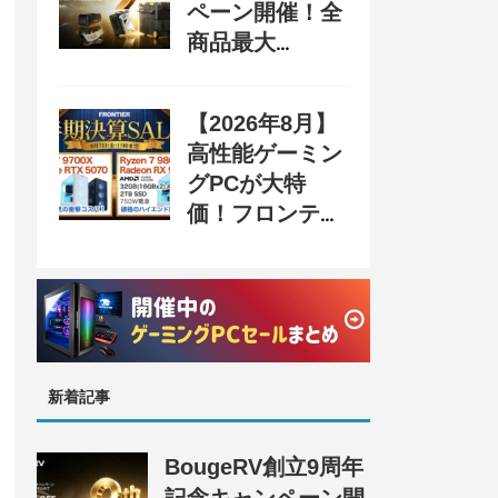
ペーン開催！全
商品最大
70%OFF＆豪華
購入特典、8月
【2026年8月】
31日まで
高性能ゲーミン
グPCが大特
価！フロンティ
ア『半期決算
SALE』開催、
セール情報まと
め
新着記事
BougeRV創立9周年