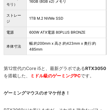
16GB (8GB x2) メモリ
モリ）
ストレー
1TB M.2 NVMe SSD
ジ
電源
600W ATX電源 80PLUS BRONZE
幅:約200mm x 高さ:約423mm x 奥行:約
本体寸法
485mm
第12世代のCore i5と、最新グラボである
RTX3050
を搭載した、
ミドル級のゲーミングPC
です。
ゲーミングマウスのオマケ付き！