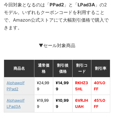
今回対象となるのは「
PPad2
」と「
LPad3A
」の2
モデル。いずれもクーポンコードを利用すること
で、Amazon公式ストアにて大幅割引価格で購入で
きます。
▼セール対象商品
通常価
割引後
割引コ
商品名
割引率
格
価格
ード
Alphawolf
¥24,99
¥14,99
RKHZ3
40%O
PPad2
9
9
5HL
FF
Alphawolf
¥19,99
¥10,99
6VRJH
45%O
LPad3A
9
9
UAH
FF