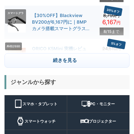
とゲーム性能を検証
30%オフ
スマートグラ
【30%OFF】Blackview
8,799円
ス
6,167
BV200が6,167円に｜8MP
円
カメラ搭載スマートグラス用
8/15まで
クーポン配布中
5%オフ
外付けSSD
ORICO K5Mini 実機レビュ
24,510円
23,284
ー | スマホの容量不足対策に
円
続きを見る
便利な小型外付けSSD
8/22まで
29%オフ
キャンプライ
ジャンルから探す
BougeRV T1 キャンプライ
15,980円
ト
11,384
ト 実機レビュー | 最大
円
3000lm・最長102時間の多
9/1まで
機能キャンプライトを徹底検
スマホ・タブレット
PC・モニター
証
10%オフ
スマートウォ
FOSMET QS40 第3世代 実
10,980円
ッチ
9,882
スマートウォッチ
プロジェクター
機レビュー | 1万円前後で通
円
話・AI機能まで使える高コス
9/6まで