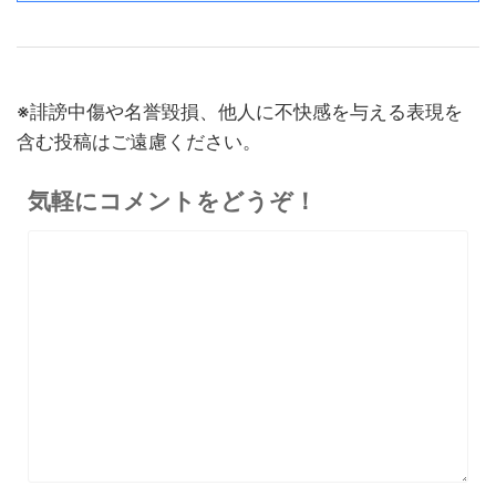
30%オフ
『OpenRock S2』レビュ
9,980円
イヤホン
6,986
ー！超軽量オープンイヤー型
円
イヤホンの特徴・使い方・メ
終了日未定
※誹謗中傷や名誉毀損、他人に不快感を与える表現を
リットデメリット徹底解説
含む投稿はご遠慮ください。
※価格・在庫は変動するため、最新情報は各記事でご確認ください。
気軽にコメントをどうぞ！