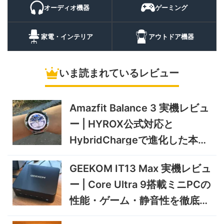
パスマートウォッチ
オーディオ機器
ゲーミング
20%オフ
ポータブル冷
BougeRV CRH20 実機レビ
43,499円
蔵庫
35,131
ュー | バッテリー対応で車中
円
家電・インテリア
アウトドア機器
泊にも使いやすいポータブル
10/9まで
冷蔵庫
いま読まれているレビュー
5%オフ
ソーラーパネ
BougeRV Arch Pro 200W
39,580円
ル
37,601
実機レビュー | 曲がる・軽
円
い・車載しやすい200Wソー
Amazfit Balance 3 実機レビュ
11/8まで
ラーパネル
ー | HYROX公式対応と
5%オフ
ミニPC
GEEKOM A9 MAX 2026 実
243,900円
HybridChargeで進化した本格
231,705
機レビュー | Ryzen AI 9 HX
円
トレーニングウォッチ
470搭載の高性能ミニPCを
11/30まで
GEEKOM IT13 Max 実機レビュ
実機検証
5%オフ
ー | Core Ultra 9搭載ミニPCの
タブレット
TCL Note A1 NXTPAPER 実
92,980円
性能・ゲーム・静音性を徹底検
88,331
機レビュー | 紙のような書き
円
心地と実用的なAI機能を検証
証
12/31まで