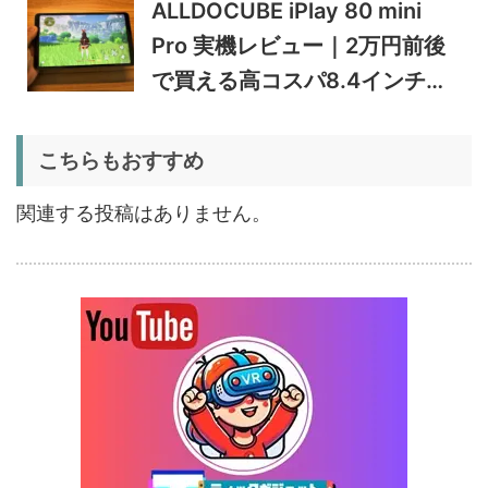
ALLDOCUBE iPlay 80 mini
5%オフ
Pro 実機レビュー｜2万円前後
ポータブル冷
BougeRV CRD2 V2.0 実機
36,283円
蔵庫
34,469
レビュー｜キャスター付き2
円
で買える高コスパ8.4インチ
室独立49Lポータブル冷蔵庫
1/22まで
Androidタブレット
5%オフ
こちらもおすすめ
扇風機
BougeRV F02 実機レビュー
8,980円
8,531
| 最大7.5m/s・8Ahバッテリ
円
関連する投稿はありません。
ー搭載のアウトドア扇風機
1/22まで
5%オフ
ポータブル冷
BougeRV CRX3 実機レビュ
27,183円
蔵庫
25,823
ー | －20℃冷凍対応・バッ
円
テリー駆動もできるポータブ
1/22まで
ル冷蔵庫
20%オフ
タブレット
FPD CP10-J1 実機レビュー
19,199円
15,504
| 1万円台で買えるAndroid
円
16搭載10.1インチタブレット
終了日未定