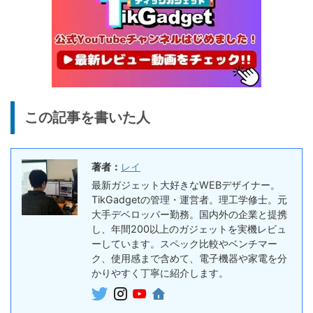
25%オフ
イヤホン
『EarFun Air Pro 4』レビュ
9,990円
7,491
ー、Snapdragon Sound対
円
応の高コスパなワイヤレスイ
終了日未定
ヤホン
10%オフ
AI動画生成ツ
DomoAIレビュー | 画像から
86,595円
この記事を書いた人
ール
77,936
AI動画生成！使い方・料金プ
円
ラン・割引まとめ
終了日未定
著者：
レイ
5%オフ
ボイスレコー
『PLAUD NOTE』レビュ
27,500円
最新ガジェット大好きなWEBデザイナー。
ダー
26,125
ー、文字起こし＆GPT-4o要
TikGadgetの管理・運営者。理工学修士。元
円
約機能搭載、超薄型のAIボイ
大手デベロッパー勤務。国内外の企業と提携
終了日未定
スレコーダー
し、年間200以上のガジェットを実機レビュ
ーしています。スペック比較やベンチマー
5%オフ
ボイスレコー
ク、使用感まで含めて、電子機器や家電を分
『PLAUD NotePin』レビュ
27,500円
ダー
かりやすく丁寧に紹介します。
26,125
ー！録音・文字起こし・要約
円
までこれ1台、超小型ウェア
終了日未定
ラブルAIボイスレコーダー