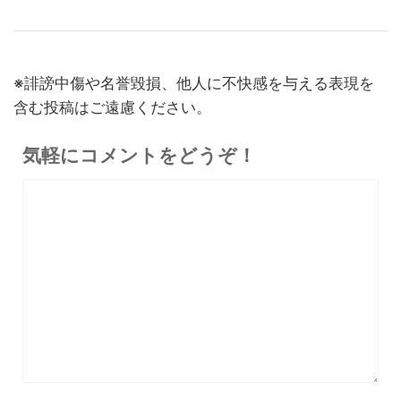
30%オフ
『OpenRock S2』レビュ
9,980円
イヤホン
6,986
ー！超軽量オープンイヤー型
円
イヤホンの特徴・使い方・メ
終了日未定
※誹謗中傷や名誉毀損、他人に不快感を与える表現を
リットデメリット徹底解説
含む投稿はご遠慮ください。
※価格・在庫は変動するため、最新情報は各記事でご確認ください。
気軽にコメントをどうぞ！