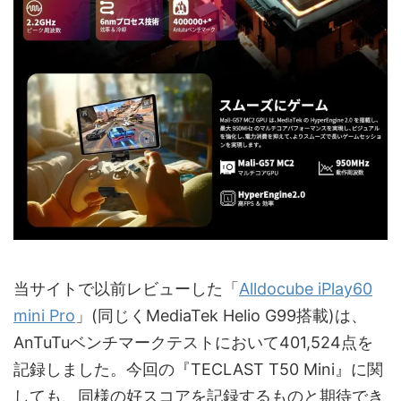
当サイトで以前レビューした「
Alldocube iPlay60
mini Pro
」(同じくMediaTek Helio G99搭載)は、
AnTuTuベンチマークテストにおいて401,524点を
記録しました。今回の『TECLAST T50 Mini』に関
しても、同様の好スコアを記録するものと期待でき