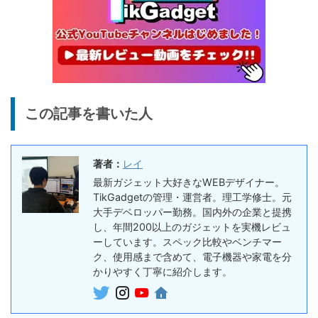
25%オフ
イヤホン
『EarFun Air Pro 4』レビュ
9,990円
7,491
ー、Snapdragon Sound対
円
応の高コスパなワイヤレスイ
終了日未定
ヤホン
10%オフ
AI動画生成ツ
DomoAIレビュー | 画像から
86,595円
この記事を書いた人
ール
77,936
AI動画生成！使い方・料金プ
円
ラン・割引まとめ
終了日未定
著者：
レイ
5%オフ
ボイスレコー
『PLAUD NOTE』レビュ
27,500円
最新ガジェット大好きなWEBデザイナー。
ダー
26,125
ー、文字起こし＆GPT-4o要
TikGadgetの管理・運営者。理工学修士。元
円
約機能搭載、超薄型のAIボイ
大手デベロッパー勤務。国内外の企業と提携
終了日未定
スレコーダー
し、年間200以上のガジェットを実機レビュ
ーしています。スペック比較やベンチマー
5%オフ
ボイスレコー
ク、使用感まで含めて、電子機器や家電を分
『PLAUD NotePin』レビュ
27,500円
ダー
かりやすく丁寧に紹介します。
26,125
ー！録音・文字起こし・要約
円
までこれ1台、超小型ウェア
終了日未定
ラブルAIボイスレコーダー