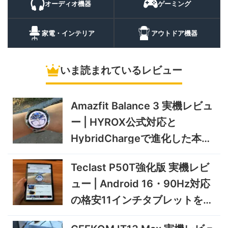
オーディオ機器
ゲーミング
20%オフ
ポータブル冷
BougeRV CRH20 実機レビ
43,499円
蔵庫
35,131
ュー | バッテリー対応で車中
円
家電・インテリア
アウトドア機器
泊にも使いやすいポータブル
10/9まで
冷蔵庫
いま読まれているレビュー
5%オフ
ソーラーパネ
BougeRV Arch Pro 200W
39,580円
ル
37,601
実機レビュー | 曲がる・軽
円
い・車載しやすい200Wソー
Amazfit Balance 3 実機レビュ
11/8まで
ラーパネル
ー | HYROX公式対応と
5%オフ
ミニPC
GEEKOM A9 MAX 2026 実
243,900円
HybridChargeで進化した本格
231,705
機レビュー | Ryzen AI 9 HX
円
トレーニングウォッチ
470搭載の高性能ミニPCを
11/30まで
Teclast P50T強化版 実機レビ
実機検証
5%オフ
ュー | Android 16・90Hz対応
タブレット
TCL Note A1 NXTPAPER 実
92,980円
の格安11インチタブレットを検
88,331
機レビュー | 紙のような書き
円
心地と実用的なAI機能を検証
証
12/31まで