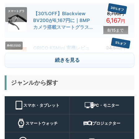
30%オフ
スマートグラ
【30%OFF】Blackview
8,799円
ス
6,167
BV200が6,167円に｜8MP
円
カメラ搭載スマートグラス用
8/15まで
クーポン配布中
5%オフ
外付けSSD
ORICO K5Mini 実機レビュ
24,510円
23,284
ー | スマホの容量不足対策に
円
続きを見る
便利な小型外付けSSD
8/22まで
29%オフ
キャンプライ
ジャンルから探す
BougeRV T1 キャンプライ
15,980円
ト
11,384
ト 実機レビュー | 最大
円
3000lm・最長102時間の多
9/1まで
機能キャンプライトを徹底検
スマホ・タブレット
PC・モニター
証
10%オフ
スマートウォ
FOSMET QS40 第3世代 実
10,980円
ッチ
9,882
スマートウォッチ
プロジェクター
機レビュー | 1万円前後で通
円
話・AI機能まで使える高コス
9/6まで
パスマートウォッチ