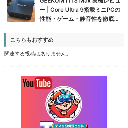
GEEKOM IT13 Max 実機レビュ
5%オフ
ー | Core Ultra 9搭載ミニPCの
ポータブル冷
BougeRV CRD2 V2.0 実機
36,283円
蔵庫
34,469
レビュー｜キャスター付き2
円
性能・ゲーム・静音性を徹底検
室独立49Lポータブル冷蔵庫
1/22まで
証
5%オフ
こちらもおすすめ
扇風機
BougeRV F02 実機レビュー
8,980円
8,531
| 最大7.5m/s・8Ahバッテリ
円
関連する投稿はありません。
ー搭載のアウトドア扇風機
1/22まで
5%オフ
ポータブル冷
BougeRV CRX3 実機レビュ
27,183円
蔵庫
25,823
ー | －20℃冷凍対応・バッ
円
テリー駆動もできるポータブ
1/22まで
ル冷蔵庫
20%オフ
タブレット
FPD CP10-J1 実機レビュー
19,199円
15,504
| 1万円台で買えるAndroid
円
16搭載10.1インチタブレット
終了日未定